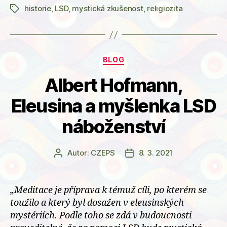
historie
,
LSD
,
mystická zkušenost
,
religiozita
jako
Štítky
nový
mýtus
západní
Rubriky
BLOG
civilizace?“
Albert Hofmann,
Eleusina a myšlenka LSD
náboženství
Autor:
CZEPS
8. 3. 2021
Autor
Datum
příspěvku
příspěvku
„Meditace je příprava k témuž cíli, po kterém se
toužilo a který byl dosažen v eleusinských
mystériích. Podle toho se zdá v budoucnosti