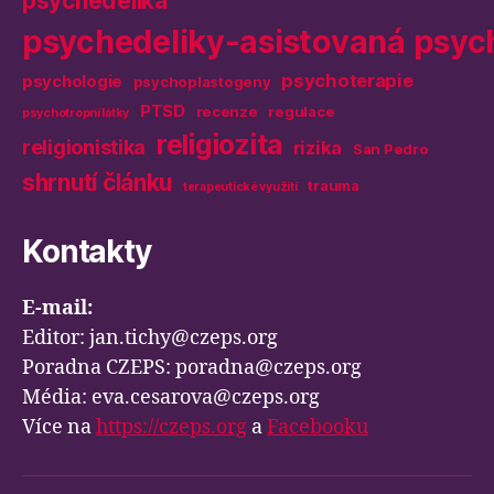
psychedelika
psychedeliky-asistovaná psyc
psychoterapie
psychologie
psychoplastogeny
PTSD
recenze
regulace
psychotropní látky
religiozita
religionistika
rizika
San Pedro
shrnutí článku
trauma
terapeutické využití
Kontakty
E-mail:
Editor: jan.tichy@czeps.org
Poradna CZEPS: poradna@czeps.org
Média: eva.cesarova@czeps.org
Více na
https://czeps.org
a
Facebooku