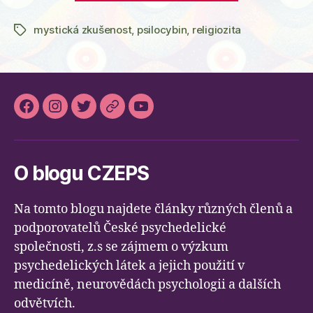
v
mystická zkušenost
,
psilocybin
,
religiozita
psilocybino
Štítky
studii
českých
vědců“
Facebook
Instagram
Twitter
Slideslive
Youtube
O blogu CZEPS
Na tomto blogu najdete články různých členů a
podporovatelů České psychedelické
společnosti, z.s se zájmem o výzkum
psychedelických látek a jejich použití v
medicíně, neurovědách psychologii a dalších
odvětvích.