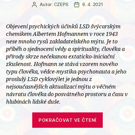
Autor:
CZEPS
6. 4. 2021
Autor
Datum
příspěvku
příspěvku
Objevení psychických účinků LSD švýcarským
chemikem Albertem Hofmannem v roce 1943
nese mnoho rysů zakladatelského mýtu. Je to
příběh o sjednocení vědy a spirituality, člověka a
přírody skrze nečekanou extaticko-iniciační
zkušenost. Hofmann se stává vzorem nového
typu člověka, vědce-mystika-psychonauta a jeho
proslulý LSD cyklovýlet je jednou z
nejsoučasnějších aktualizací mýtu o věčném
návratu člověka do posvátného prostoru a času v
hlubinách lidské duše.
„Hofmannů
POKRAČOVAT VE ČTENÍ
„Den
bicyklu“