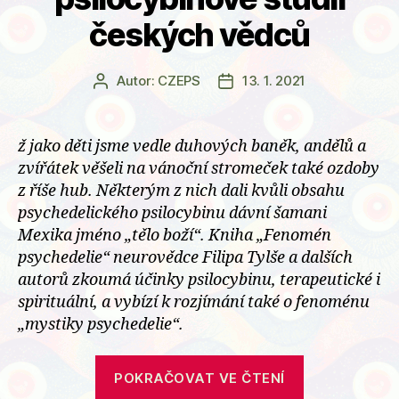
českých vědců
Autor:
CZEPS
13. 1. 2021
Autor
Datum
příspěvku
příspěvku
ž jako děti jsme vedle duhových baněk, andělů a
zvířátek věšeli na vánoční stromeček také ozdoby
z říše hub. Některým z nich dali kvůli obsahu
psychedelického psilocybinu dávní šamani
Mexika jméno „tělo boží“. Kniha „Fenomén
psychedelie“ neurovědce Filipa Tylše a dalších
autorů zkoumá účinky psilocybinu, terapeutické i
spirituální, a vybízí k rozjímání také o fenoménu
„mystiky psychedelie“.
„Mystické
POKRAČOVAT VE ČTENÍ
prožitky