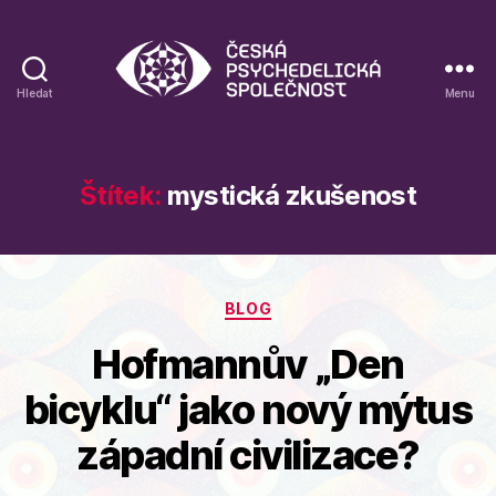
Hledat
Menu
Blog
České
psychedelické
společnosti
Štítek:
mystická zkušenost
Rubriky
BLOG
Hofmannův „Den
bicyklu“ jako nový mýtus
západní civilizace?