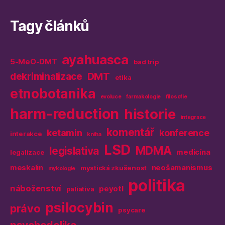
Tagy článků
ayahuasca
5-MeO-DMT
bad trip
DMT
dekriminalizace
etika
etnobotanika
evoluce
farmakologie
filosofie
harm-reduction
historie
integrace
komentář
ketamin
konference
interakce
kniha
LSD
MDMA
legislativa
medicína
legalizace
meskalin
neošamanismus
mystická zkušenost
mykologie
politika
náboženství
peyotl
paliativa
psilocybin
právo
psycare