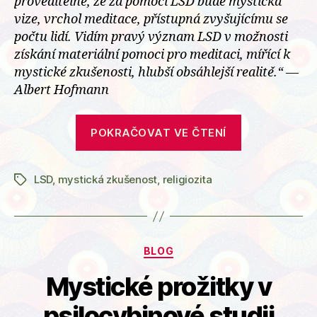
proveditelné, že za pomoci LSD bude mystická
vize, vrchol meditace, přístupná zvyšujícímu se
počtu lidí. Vidím pravý význam LSD v možnosti
získání materiální pomoci pro meditaci, mířící k
mystické zkušenosti, hlubší obsáhlejší realitě.“ —
Albert Hofmann
„Albert
POKRAČOVAT VE ČTENÍ
Hofmann,
Eleusina
LSD
,
mystická zkušenost
,
religiozita
a
Štítky
myšlenka
LSD
náboženství
Rubriky
BLOG
Mystické prožitky v
psilocybinové studii