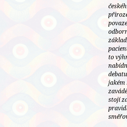
českéh
přiroz
povaze
odborn
základ
pacien
to výh
nabídn
debatu
jakém 
zavádě
stojí 
pravid
směřov