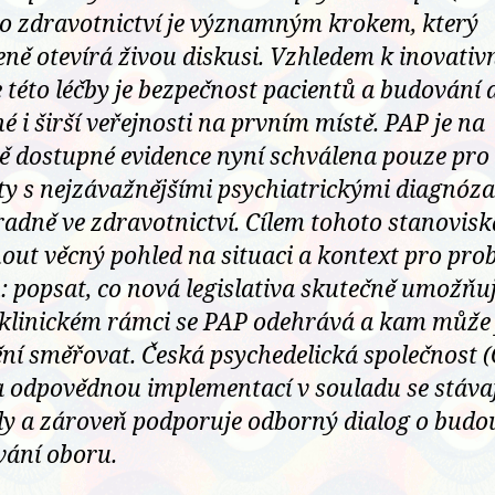
o zdravotnictví je významným krokem, který
eně otevírá živou diskusi. Vzhledem k inovativ
 této léčby je bezpečnost pacientů a budování 
é i širší veřejnosti na prvním místě. PAP je na
ě dostupné evidence nyní schválena pouze pro
ty s nejzávažnějšími psychiatrickými diagnóza
radně ve zdravotnictví. Cílem tohoto stanovisk
out věcný pohled na situaci a kontext pro prob
: popsat, co nová legislativa skutečně umožňuj
klinickém rámci se PAP odehrává a kam může j
ní směřovat. Česká psychedelická společnost 
za odpovědnou implementací v souladu se stáva
ly a zároveň podporuje odborný dialog o bud
ání oboru.