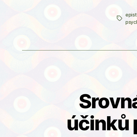
epis
Štítky
psyc
Srovn
účinků 