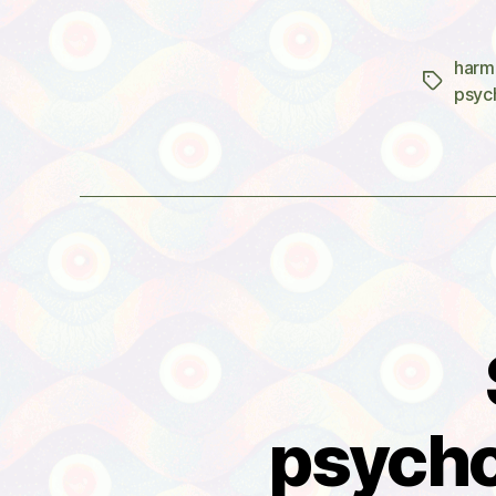
harm
Štítky
psyc
psycho