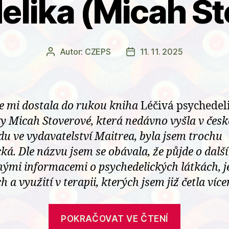
elika (Micah St
Autor:
CZEPS
11. 11. 2025
Autor
Datum
příspěvku
příspěvku
e mi dostala do rukou kniha
Léčivá psychedel
y Micah Stoverové, která nedávno vyšla v čes
du ve vydavatelství Maitrea, byla jsem trochu
cká. Dle názvu jsem se obávala, že půjde o dalš
nými informacemi o psychedelických látkách, j
h a využití v terapii, kterých jsem již četla více
„Recenze
POKRAČOVAT VE ČTENÍ
knihy