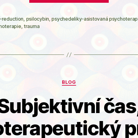
Léčivá
psychede
-reduction
,
psilocybin
,
psychedeliky-asistovaná psychoterap
hoterapie
,
trauma
(Micah
Stoverová
Rubriky
BLOG
Subjektivní čas
terapeutický p