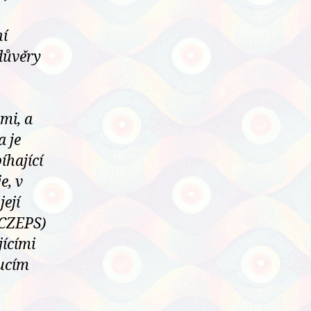
ní
důvěry
mi, a
a je
íhající
e, v
ejí
(CZEPS)
jícími
oucím