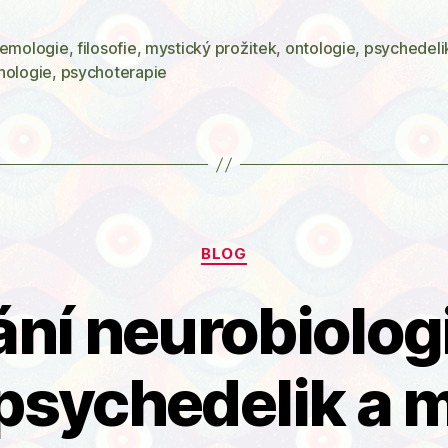
psychote
proces
temologie
,
filosofie
,
mystický prožitek
,
ontologie
,
psychedeli
hologie
,
psychoterapie
a
psychede
„zdebytí“
Rubriky
BLOG
ání neurobiolog
psychedelik a 