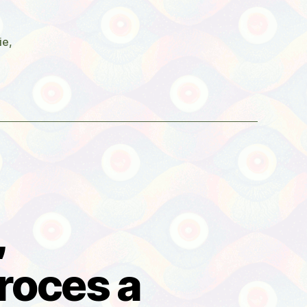
lika
ie
,
)“
,
roces a