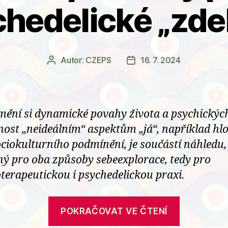
hedelické „zde
Autor:
CZEPS
16. 7. 2024
Autor
Datum
příspěvku
příspěvku
ění si dynamické povahy života a psychických
nost „neideálním“ aspektům „já“, například hl
ociokulturního podmínění, je součástí náhledu, 
ný pro oba způsoby sebeexplorace, tedy pro
terapeutickou i psychedelickou praxi.
„Subjekti
POKRAČOVAT VE ČTENÍ
čas,