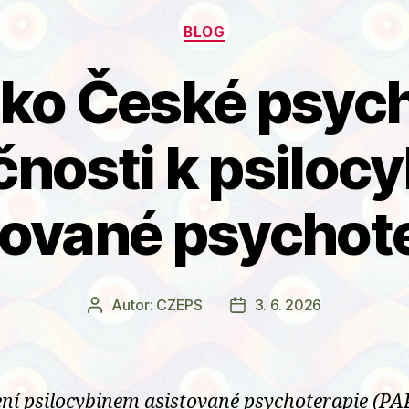
Rubriky
BLOG
ko České psyc
čnosti k psiloc
tované psychote
Autor:
CZEPS
3. 6. 2026
Autor
Datum
příspěvku
příspěvku
ní psilocybinem asistované psychoterapie (PA