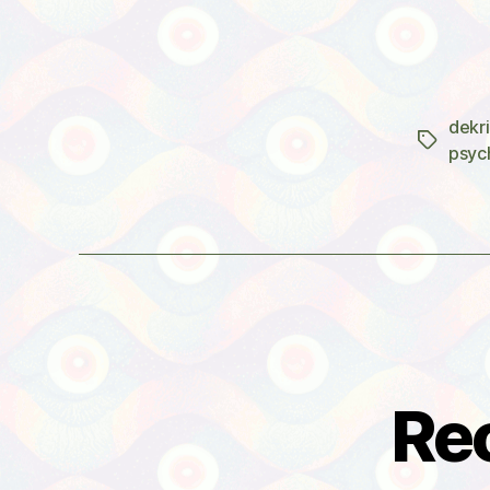
dekr
Štítky
psyc
Re