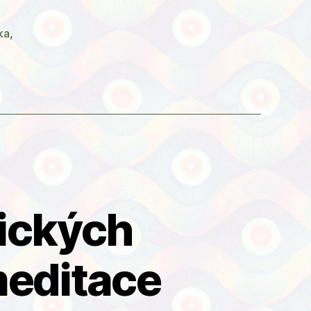
rapeutický
ka
,
lické
“
ických
meditace