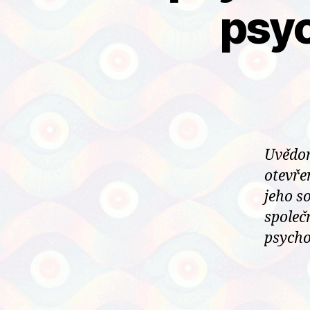
psyc
Uvědom
otevře
jeho s
společ
psycho