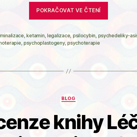
„Stanovi
POKRAČOVAT VE ČTENÍ
České
psychede
společnos
iminalizace
,
ketamin
,
legalizace
,
psilocybin
,
psychedeliky-asi
hoterapie
,
psychoplastogeny
,
psychoterapie
k
psilocyb
asistovan
psychoter
Rubriky
BLOG
cenze knihy Léč