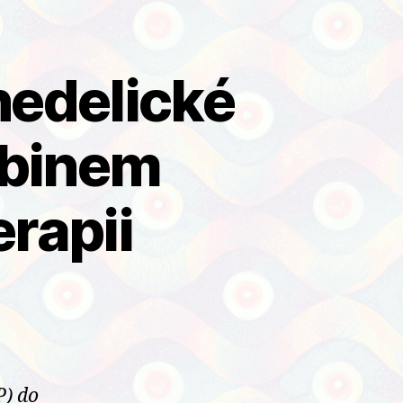
hedelické
ybinem
rapii
P) do