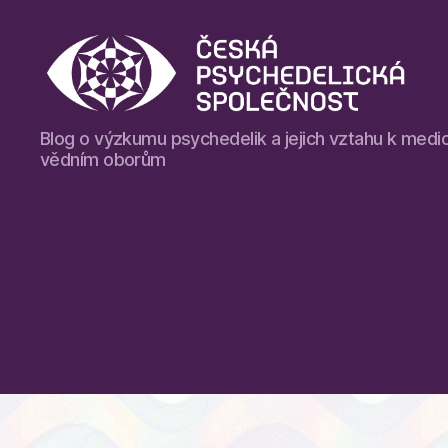
Blog
Blog o výzkumu psychedelik a jejich vztahu k medic
České
vědním oborům
psychedelické
společnosti