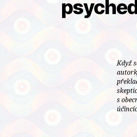
psyched
Když s
autork
překla
skepti
s obec
účincíc