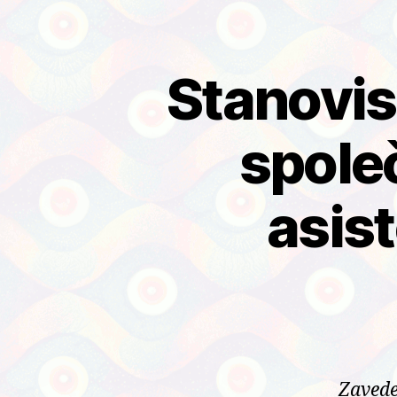
Stanovis
spole
asis
Zavede