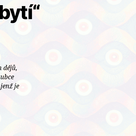
bytí“
 dějů,
oubce
jenž je
vní