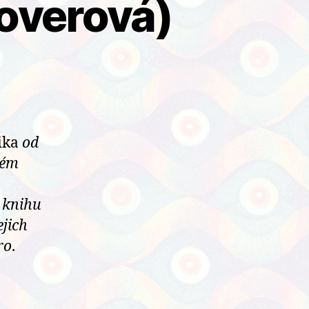
overová)
ika
od
kém
í knihu
ejich
ro
.