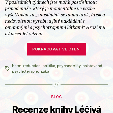
V posledních týdnech jste mohli postřehnout
případ muže, který je momentálně ve vazbě
vyšetřován za „znásilnění, sexuální útok, útisk a
nedovolenou výrobu a jiné nakládání s
omamnými a psychotropními látkami“ Hrozí mu
až deset let vězení.
„Prohlášení
POKRAČOVAT VE ČTENÍ
CZEPS
k
harm-reduction
,
politika
,
psychedeliky-asistovaná
obviněném
Štítky
psychoterapie
,
rizika
terapeutovi“
Rubriky
BLOG
Recenze knihy Léčivá