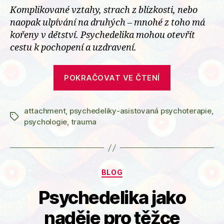
Komplikované vztahy, strach z blízkosti, nebo
naopak ulpívání na druhých – mnohé z toho má
kořeny v dětství. Psychedelika mohou otevřít
cestu k pochopení a uzdravení.
„Když
POKRAČOVAT VE ČTENÍ
nás
dětství
attachment
,
psychedeliky-asistovaná psychoterapie
pronásleduj
,
Štítky
psychologie
,
trauma
i
v
lásce:
Mohou
Rubriky
BLOG
psychedelik
Psychedelika jako
pomoci?“
naděje pro těžce