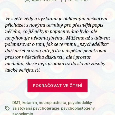
Autor
Datum
příspěvku
příspěvku
Ve světě vědy a výzkumu je oblíbeným nešvarem
přicházet s novými termíny pro přesnější popis
něčeho, co již někým pojmenováno bylo, ale
nevyhovuje někomu jinému. Můžeme až s údivem
polemizovat o tom, jak se termínu „psychedelika“
daří držet si svou integritu a úspěšně penetrovat
prostor vědeckého diskurzu, ale i prostor
mediální, skrze nějž proniká až do slovní zásoby
laické veřejnosti.
„Psychoplas
POKRAČOVAT VE ČTENÍ
látky,
které
DMT
,
ketamin
,
neuroplasticita
,
psychedeliky-
mění
asistovaná psychoterapie
,
psychoplastogeny
,
Štítky
mozek“
skopolamin