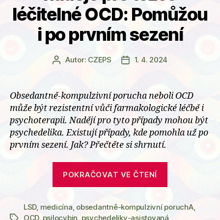
léčitelné OCD: Pomůžou
i po prvním sezení
Autor:
CZEPS
1. 4. 2024
Autor
Datum
příspěvku
příspěvku
Obsedantně-kompulzivní porucha neboli OCD
může být rezistentní vůči farmakologické léčbě i
psychoterapii. Nadějí pro tyto případy mohou být
psychedelika. Existují případy, kde pomohla už po
prvním sezení. Jak? Přečtěte si shrnutí.
„Psychedeli
POKRAČOVAT VE ČTENÍ
jako
naděje
LSD
,
medicína
,
obsedantně-kompulzivní poruchA
pro
,
OCD
,
psilocybin
,
psychedeliky-asistovaná
Štítky