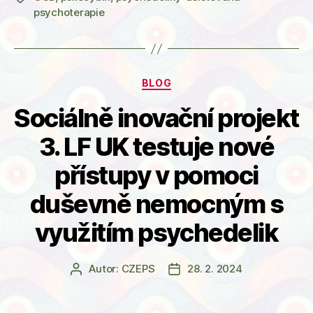
těžce
psychoterapie
léčitelné
OCD:
Pomůžou
i
Rubriky
BLOG
po
Sociálně inovační projekt
prvním
sezení“
3. LF UK testuje nové
přístupy v pomoci
duševně nemocným s
využitím psychedelik
Autor:
CZEPS
28. 2. 2024
Autor
Datum
příspěvku
příspěvku