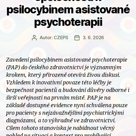
psilocybinem asistované
psychoterapii
Autor:
CZEPS
3. 6. 2026
Autor
Datum
příspěvku
příspěvku
Zavedení psilocybinem asistované psychoterapie
(PAP) do českého zdravotnictví je významným
krokem, který přirozeně otevírá živou diskusi.
Vzhledem k inovativní povaze této léčby je
bezpečnost pacientů a budování důvěry odborné i
širší veřejnosti na prvním místě. PAP je na
základě dostupné evidence nyní schválena pouze
pro pacienty s nejzávažnějšími psychiatrickými
diagnózami, a to výhradně ve zdravotnictví.
Cílem tohoto stanoviska je nabídnout věcný
pohled na situaci a kontext pro probíhající