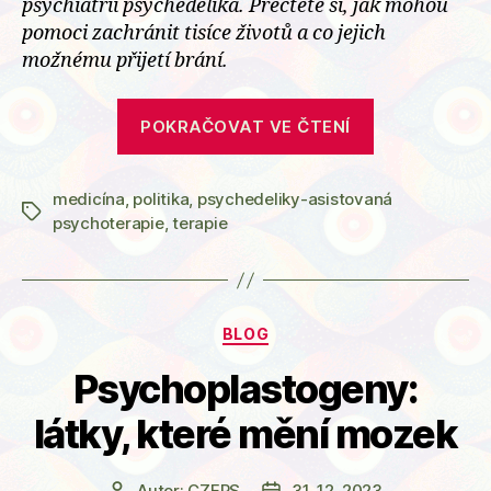
psychiatrii psychedelika. Přečtěte si, jak mohou
pomoci zachránit tisíce životů a co jejich
možnému přijetí brání.
„Bez
POKRAČOVAT VE ČTENÍ
psychedelik
to
medicína
,
politika
,
psychedeliky-asistovaná
nepůjde“
Štítky
psychoterapie
,
terapie
Rubriky
BLOG
Psychoplastogeny:
látky, které mění mozek
Autor:
CZEPS
31. 12. 2023