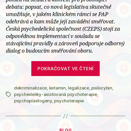
debatu: popsat, co nová legislativa skutečně
umožňuje, v jakém klinickém rámci se PAP
odehrává a kam může její zavádění směřovat.
Česká psychedelická společnost (CZEPS) stojí za
odpovědnou implementací v souladu se
stávajícími pravidly a zároveň podporuje odborný
dialog o budoucím směřování oboru.
„Stanovisko
POKRAČOVAT VE ČTENÍ
České
psychedelic
dekriminalizace
,
ketamin
,
legalizace
,
psilocybin
společnosti
,
psychedeliky-asistovaná psychoterapie
,
Štítky
k
psychoplastogeny
,
psychoterapie
psilocybine
asistované
psychoterapi
Rubriky
BLOG