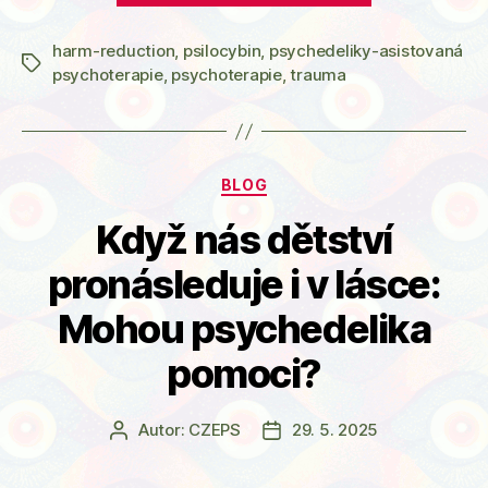
Léčivá
harm-reduction
,
psilocybin
,
psychedeliky-asistovaná
psychedelik
Štítky
psychoterapie
,
psychoterapie
,
trauma
(Micah
Stoverová)“
Rubriky
BLOG
Když nás dětství
pronásleduje i v lásce:
Mohou psychedelika
pomoci?
Autor:
CZEPS
29. 5. 2025
Autor
Datum
příspěvku
příspěvku