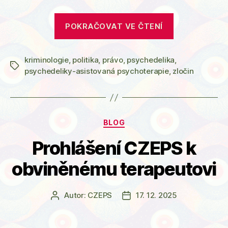
„Čas
POKRAČOVAT VE ČTENÍ
na
český
kriminologie
,
politika
,
právo
,
psychedelika
Concord
,
Štítky
psychedeliky-asistovaná psychoterapie
,
zločin
Prison
Experiment
Rubriky
BLOG
Prohlášení CZEPS k
obviněnému terapeutovi
Autor:
CZEPS
17. 12. 2025
Autor
Datum
příspěvku
příspěvku