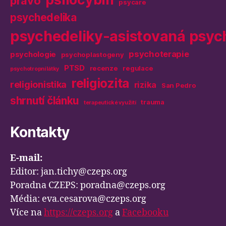
právo
psycare
psychedelika
psychedeliky-asistovaná psyc
psychoterapie
psychologie
psychoplastogeny
PTSD
recenze
regulace
psychotropní látky
religiozita
religionistika
rizika
San Pedro
shrnutí článku
trauma
terapeutické využití
Kontakty
E-mail:
Editor: jan.tichy@czeps.org
Poradna CZEPS: poradna@czeps.org
Média: eva.cesarova@czeps.org
Více na
https://czeps.org
a
Facebooku