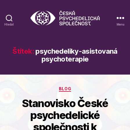
Hledat
Menu
Blog
České
psychedelické
společnosti
Štítek:
psychedeliky-asistovaná
psychoterapie
Rubriky
BLOG
Stanovisko České
psychedelické
společnosti k