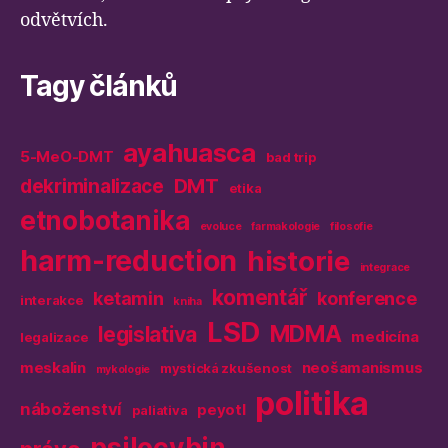
odvětvích.
Tagy článků
ayahuasca
5-MeO-DMT
bad trip
DMT
dekriminalizace
etika
etnobotanika
evoluce
farmakologie
filosofie
harm-reduction
historie
integrace
komentář
ketamin
konference
interakce
kniha
LSD
MDMA
legislativa
medicína
legalizace
meskalin
neošamanismus
mystická zkušenost
mykologie
politika
náboženství
peyotl
paliativa
psilocybin