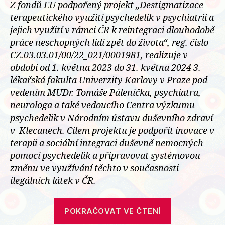
Z fondů EU podpořený projekt „Destigmatizace
terapeutického využití psychedelik v psychiatrii a
jejich využití v rámci ČR k reintegraci dlouhodobě
práce neschopných lidí zpět do života“, reg. číslo
CZ.03.03.01/00/22_021/0001981, realizuje v
období od 1. května 2023 do 31. května 2024 3.
lékařská fakulta Univerzity Karlovy v Praze pod
vedením MUDr. Tomáše Páleníčka, psychiatra,
neurologa a také vedoucího Centra výzkumu
psychedelik v Národním ústavu duševního zdraví
v Klecanech. Cílem projektu je podpořit inovace v
terapii a sociální integraci duševně nemocných
pomocí psychedelik a připravovat systémovou
změnu ve využívání těchto v současnosti
ilegálních látek v ČR.
„Sociálně
POKRAČOVAT VE ČTENÍ
inovační