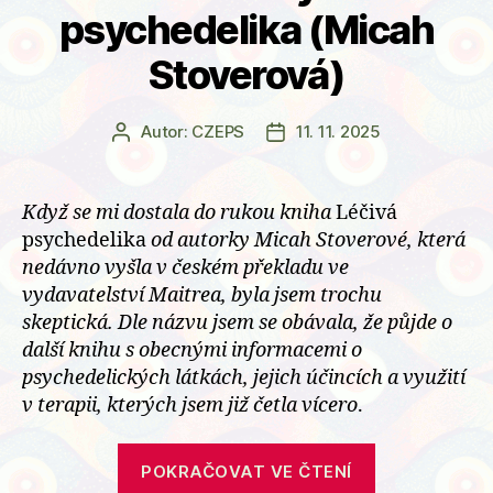
psychedelika (Micah
Stoverová)
Autor:
CZEPS
11. 11. 2025
Autor
Datum
příspěvku
příspěvku
Když se mi dostala do rukou kniha
Léčivá
psychedelika
od autorky Micah Stoverové, která
nedávno vyšla v českém překladu ve
vydavatelství Maitrea, byla jsem trochu
skeptická. Dle názvu jsem se obávala, že půjde o
další knihu s obecnými informacemi o
psychedelických látkách, jejich účincích a využití
v terapii, kterých jsem již četla vícero
.
„Recenze
POKRAČOVAT VE ČTENÍ
knihy