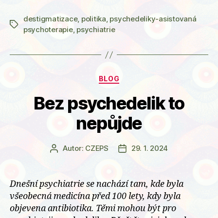
projekt
destigmatizace
,
politika
,
psychedeliky-asistovaná
3.
Štítky
psychoterapie
,
psychiatrie
LF
UK
testuje
nové
Rubriky
BLOG
přístupy
Bez psychedelik to
v
pomoci
nepůjde
duševně
nemocným
Autor:
CZEPS
29. 1. 2024
Autor
Datum
s
příspěvku
příspěvku
využitím
psychedelik
Dnešní psychiatrie se nachází tam, kde byla
všeobecná medicína před 100 lety, kdy byla
objevena antibiotika. Těmi mohou být pro