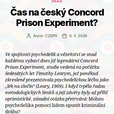
Čas na český Concord
Prison Experiment?
Autor:
CZEPS
6. 5. 2026
Autor
Datum
příspěvku
příspěvku
Ve spojitosti psychedelik a vězeňství se snad
každému vybaví dnes již legendární Concord
Prison Experiment, studie vedená na počátku
šedesátých let Timothy Learym, jež poněkud
zkresleně prezentovala psychedelickou léčbu jako
„lék na zločin“ (Leary, 1969). I když trpěla řadou
metodologických limitů a její závěry byly až příliš
optimistické, zásadní otázka přetrvává:
Mohou
psychedelika pomoci lidem opustit kriminální
dráhu?