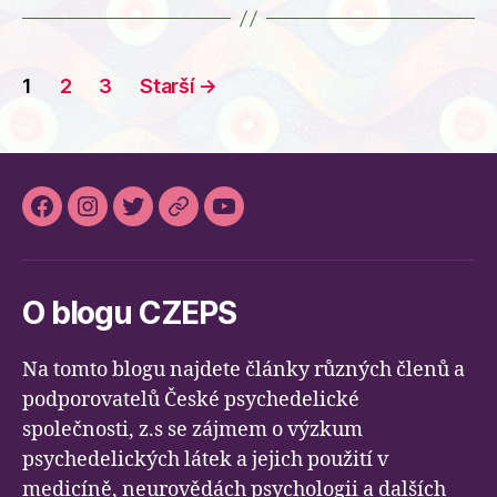
ušetřené
miliony
Stránkování
i
1
2
3
Starší
→
roky
příspěvků
života
navíc
pro
Facebook
Instagram
Twitter
Slideslive
Youtube
duševně
nemocné“
O blogu CZEPS
Na tomto blogu najdete články různých členů a
podporovatelů České psychedelické
společnosti, z.s se zájmem o výzkum
psychedelických látek a jejich použití v
medicíně, neurovědách psychologii a dalších