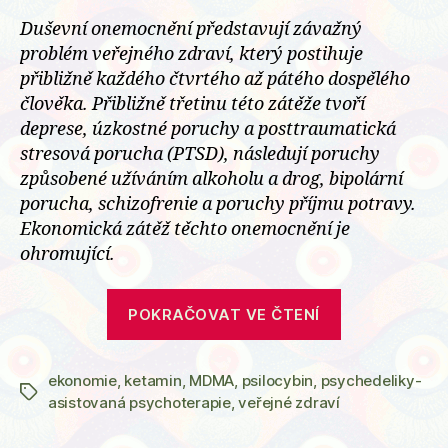
Duševní onemocnění představují závažný
problém veřejného zdraví, který postihuje
přibližně každého čtvrtého až pátého dospělého
člověka. Přibližně třetinu této zátěže tvoří
deprese, úzkostné poruchy a posttraumatická
stresová porucha (PTSD), následují poruchy
způsobené užíváním alkoholu a drog, bipolární
porucha, schizofrenie a poruchy příjmu potravy.
Ekonomická zátěž těchto onemocnění je
ohromující.
„Vyplatí
POKRAČOVAT VE ČTENÍ
se
léčba
ekonomie
,
ketamin
,
MDMA
,
psilocybin
,
psychedeliky-
psychedelik
Štítky
asistovaná psychoterapie
,
veřejné zdraví
Studie
odhadují