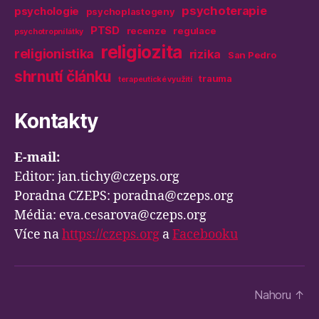
psychoterapie
psychologie
psychoplastogeny
PTSD
recenze
regulace
psychotropní látky
religiozita
religionistika
rizika
San Pedro
shrnutí článku
trauma
terapeutické využití
Kontakty
E-mail:
Editor: jan.tichy@czeps.org
Poradna CZEPS: poradna@czeps.org
Média: eva.cesarova@czeps.org
Více na
https://czeps.org
a
Facebooku
Nahoru
↑