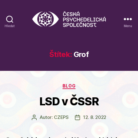
Hledat
Menu
Blog
České
psychedelické
společnosti
Štítek:
Grof
Rubriky
BLOG
LSD v ČSSR
Autor:
CZEPS
12. 8. 2022
Autor
Datum
příspěvku
příspěvku