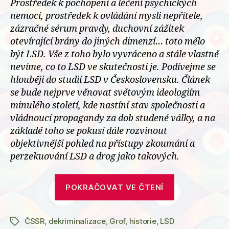
Prostředek k pochopení a léčení psychických
nemocí, prostředek k ovládání mysli nepřítele,
zázračné sérum pravdy, duchovní zážitek
otevírající brány do jiných dimenzí… toto mělo
být LSD. Vše z toho bylo vyvráceno a stále vlastně
nevíme, co to LSD ve skutečnosti je. Podívejme se
hlouběji do studií LSD v Československu. Článek
se bude nejprve věnovat světovým ideologiím
minulého století, kde nastíní stav společnosti a
vládnoucí propagandy za dob studené války, a na
základě toho se pokusí dále rozvinout
objektivnější pohled na přístupy zkoumání a
perzekuování LSD a drog jako takových.
„LSD
POKRAČOVAT VE ČTENÍ
v
ČSSR“
ČSSR
,
dekriminalizace
,
Grof
,
historie
,
LSD
Štítky