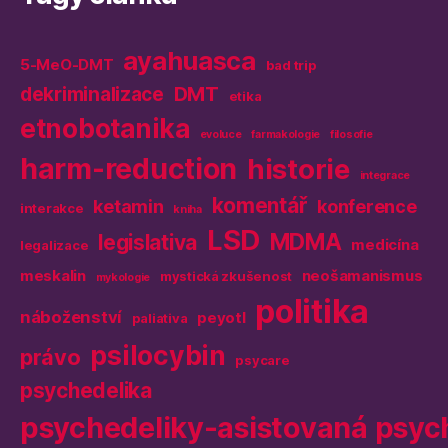
ayahuasca
5-MeO-DMT
bad trip
DMT
dekriminalizace
etika
etnobotanika
evoluce
farmakologie
filosofie
harm-reduction
historie
integrace
komentář
ketamin
konference
interakce
kniha
LSD
MDMA
legislativa
medicína
legalizace
meskalin
neošamanismus
mystická zkušenost
mykologie
politika
náboženství
peyotl
paliativa
psilocybin
právo
psycare
psychedelika
psychedeliky-asistovaná psyc