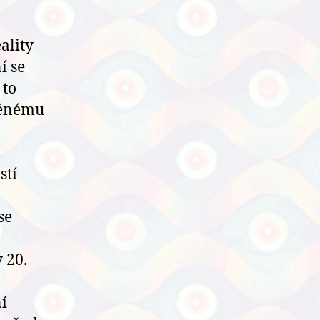
ality
í se
 to
něnému
stí
se
 20.
ní