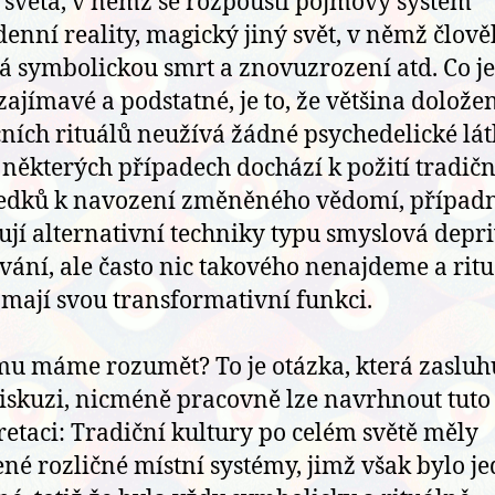
 světa, v němž se rozpouští pojmový systém
enní reality, magický jiný svět, v němž člově
á symbolickou smrt a znovuzrození atd. Co je
zajímavé a podstatné, je to, že většina dolože
čních rituálů neužívá žádné psychedelické lát
 některých případech dochází k požití tradič
edků k navození změněného vědomí, případn
ují alternativní techniky typu smyslová depri
ání, ale často nic takového nenajdeme a ritu
 mají svou transformativní funkci.
mu máme rozumět? To je otázka, která zasluh
diskuzi, nicméně pracovně lze navrhnout tuto
retaci: Tradiční kultury po celém světě měly
né rozličné místní systémy, jimž však bylo j