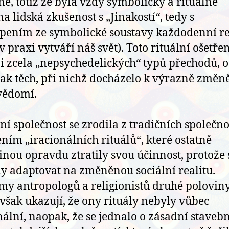
né, totiž že byla vždy symbolicky a rituálně
na lidská zkušenost s „Jinakostí“, tedy s
pením ze symbolické soustavy každodenní re
v praxi vytváří náš svět). Toto rituální ošetřen
 i zcela „nepsychedelických“ typů přechodů, o
šak těch, při nichž docházelo k výrazně změ
vědomí.
í společnost se zrodila z tradičních společno
ním „iracionálních rituálů“, které ostatně
inou opravdu ztratily svou účinnost, protože 
ly adaptovat na změněnou sociální realitu.
y antropologů a religionistů druhé poloviny
í však ukazují, že ony rituály nebyly vůbec
nální, naopak, že se jednalo o zásadní staveb