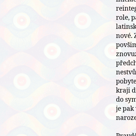
reinte
role, 
latins
nové. 
povšim
znovuz
předch
nestvů
pobyte
kraji 
do sym
je pak
naroze