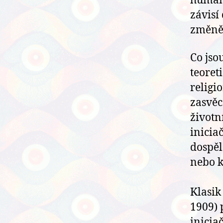
humani
závisí
změně
Co jso
teoret
religi
zasvě
životn
inicia
dospěl
nebo k
Klasik
1909) 
inicia