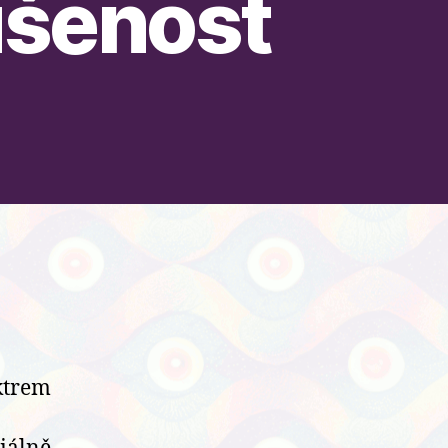
ušenost
ktrem