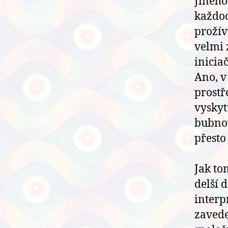
Jiného
každod
prožív
velmi 
inicia
Ano, v
prostř
vyskyt
bubnov
přesto
Jak to
delší 
interp
zavede