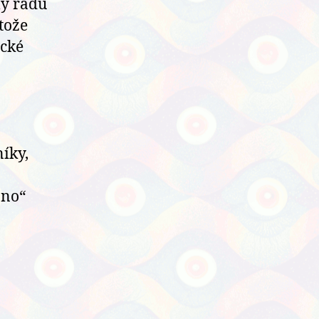
ly řadu
tože
ické
íky,
áno“