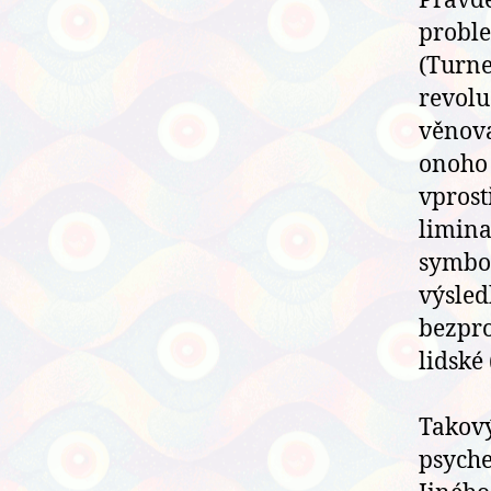
Pravdě
proble
(Turne
revolu
věnova
onoho 
vprost
limina
symbol
výsled
bezpro
lidské
Takový
psyche