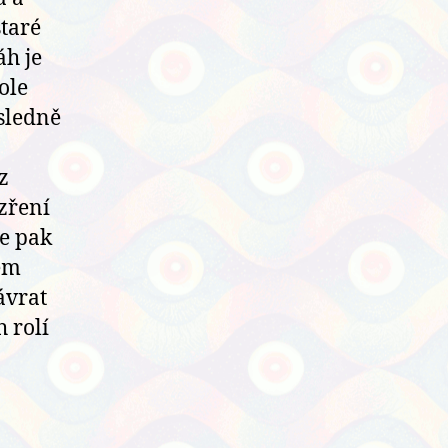
staré
áh je
ole
ásledně
z
zření
je pak
kém
ávrat
 rolí