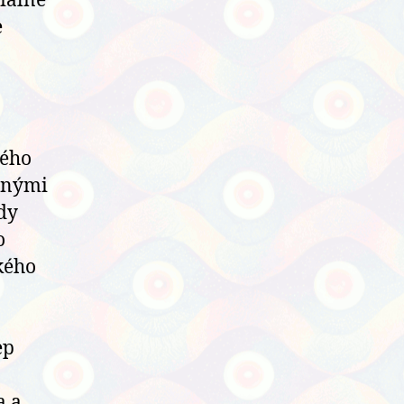
iálně
e
rého
enými
ady
o
kého
ep
a a