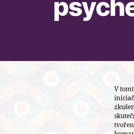
psyche
V tomt
inicia
zkušen
skuteč
tvořen