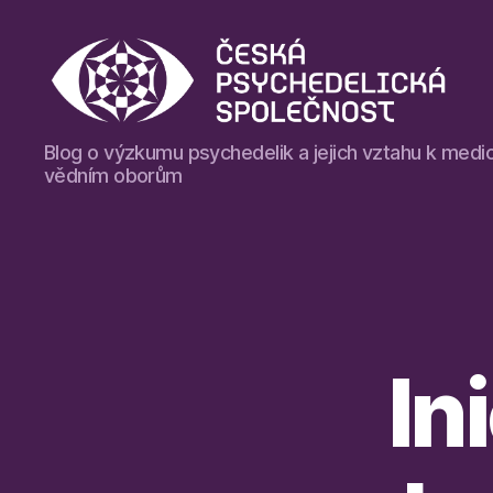
Blog
Blog o výzkumu psychedelik a jejich vztahu k medic
České
vědním oborům
psychedelické
společnosti
In