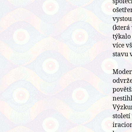
společ
ošetře
vystou
(která 
týkalo
více v
stavu 
Modern
odvrže
povětš
nestih
Výzkum
stolet
iracio