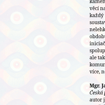
kameny
věcí n
každý 
sousta
nelehk
obdobu
inicia
spolup
ale ta
komuni
více, n
Mgr. J
Česká 
autor j