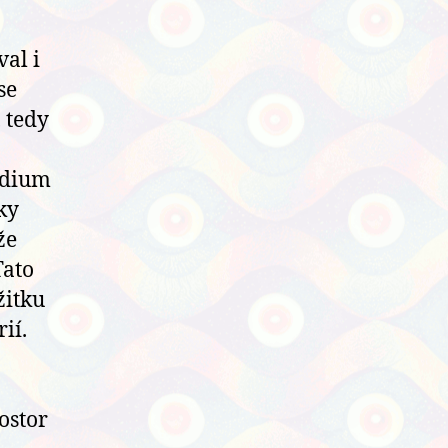
val i
se
 tedy
tádium
ky
že
Tato
žitku
ií.
ostor