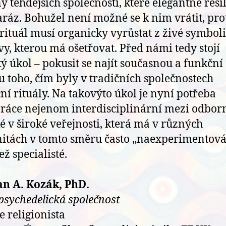
 tehdejších společností, které elegantně řeši
aráz. Bohužel není možné se k nim vrátit, pro
rituál musí organicky vyrůstat z živé symbol
vy, kterou má ošetřovat. Před námi tedy stojí
ý úkol – pokusit se najít současnou a funkční
 toho, čím byly v tradičních společnostech
ční rituály. Na takovýto úkol je nyní potřeba
ráce nejenom interdisciplinární mezi odborn
ké v široké veřejnosti, která má v různých
tách v tomto směru často „naexperimentov
ež specialisté.
an A. Kozák, PhD.
psychedelická společnost
e religionista