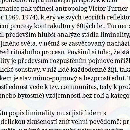
podobně nejzajímavější příspěvek k této
matice pak přinesl antropolog Victor Turner
r 1969, 1974), který ve svých teoriích reflekto
ční procesy kontrakultury 60tých let. Turner 
l především hlubší analýze stádia liminality,
Jiného světa, v němž se zasvěcovaný nachází
řed rituálního procesu. Povšiml si toho, že s
lity je především rozpuštěním pojmové mříž
ické soustavy, v níž lidé každodenně žijí, tak
kem je stav mimo-pojmový a bezprostřední. 
střednost vede k tzv. communitas, tedy k pro
 (nebo bytostné) vzájemnosti bez rolí a kategor
to popis liminality musí jistě lidem s
delickou zkušeností znít velmi povědomě: pr