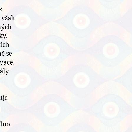
k
 však
ných
ky.
ních
ě se
vace,
ály
uje
edno