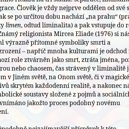
grace. Člověk je vždy nejprve oddělen od své 
pak se po určitou dobu nachází „na prahu“ (pr
ky
limen
, odtud liminalita) a pak vstupuje do r
Známý religionista Mircea Eliade (1976) si n
l výrazně přítomné symboliky smrti a
rození – napříč mnoha kulturami je odchod 
ozí role ztvárněn jako smrt, ztráta jména, po
rou nebo chaosem, čas strávený v liminalitě 
m v Jiném světě, na Onom světě, či v magic
divů skrytém každodenní realitě, a nakonec n
bolické soustavy složené z pojmů a sociálních
 vnímáno jakožto proces podobný novému
ní.