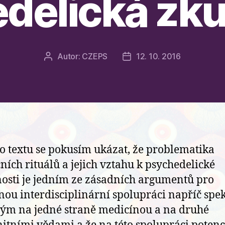
delická zk
Autor:
CZEPS
12. 10. 2016
Autor
Datum
příspěvku
příspěvku
o textu se pokusím ukázat, že problematika
čních rituálů a jejich vztahu k psychedelické
osti je jedním ze zásadních argumentů pro
nou interdisciplinární spolupráci napříč spe
ým na jedné straně medicínou a na druhé