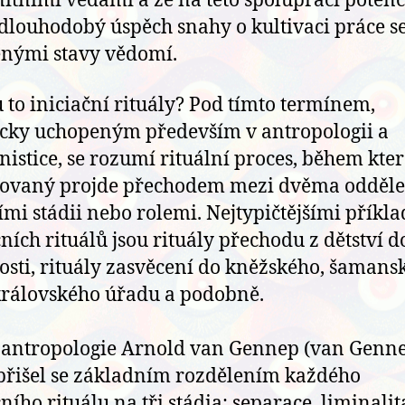
tními vědami a že na této spolupráci potenc
 dlouhodobý úspěch snahy o kultivaci práce s
nými stavy vědomí.
u to iniciační rituály? Pod tímto termínem,
icky uchopeným především v antropologii a
onistice, se rozumí rituální proces, během kte
covaný projde přechodem mezi dvěma odděl
ími stádii nebo rolemi. Nejtypičtějšími příkl
čních rituálů jsou rituály přechodu z dětství d
osti, rituály zasvěcení do kněžského, šamans
rálovského úřadu a podobně.
 antropologie Arnold van Gennep (van Genn
přišel se základním rozdělením každého
čního rituálu na tři stádia: separace, liminalit