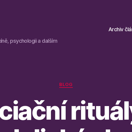
Archiv čl
íně, psychologii a dalším
Rubriky
BLOG
iciační rituál