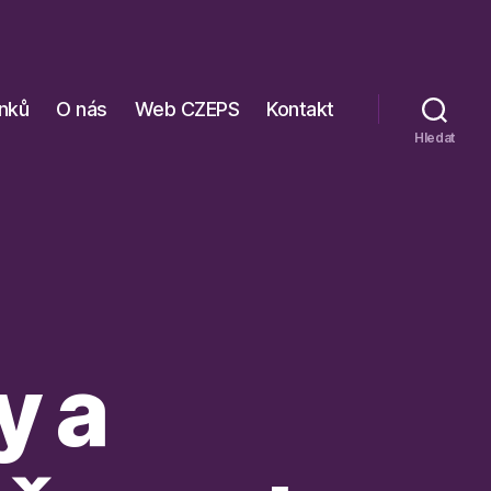
ánků
O nás
Web CZEPS
Kontakt
Hledat
y a