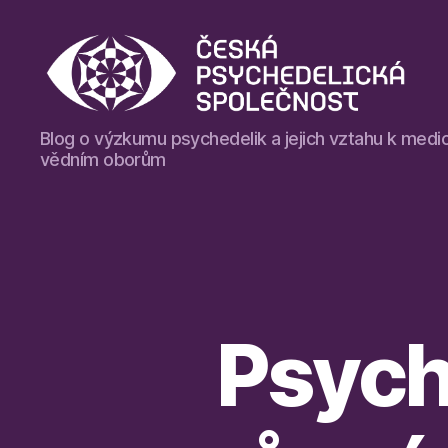
Blog
Blog o výzkumu psychedelik a jejich vztahu k medic
České
vědním oborům
psychedelické
společnosti
Psych