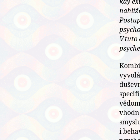
kdy ex
nahlíž
Postup
psycho
V tuto 
psyche
Kombin
vyvolá
duševn
specif
vědomé
vhodně
smyslu
i beha