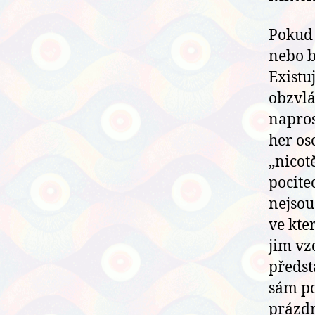
Pokud 
nebo b
Existuj
obzvlá
napros
her os
„nicotě
pocite
nejsou
ve kte
jim vz
předst
sám po
prázdn