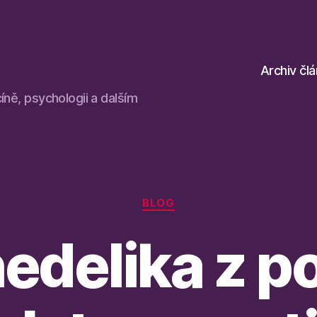
Archiv čl
íně, psychologii a dalším
Rubriky
BLOG
edelika z p