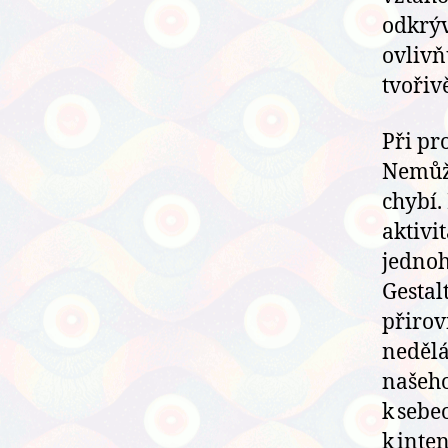
odkrýv
ovlivň
tvořiv
Při pr
Nemůže
chybí.
aktivi
jednoh
Gestal
přirov
nedělá
našeho
k sebe
k inte