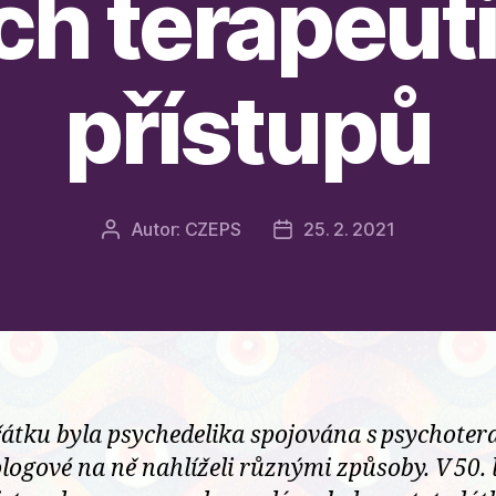
ch terapeut
přístupů
Autor:
CZEPS
25. 2. 2021
Autor
Datum
příspěvku
příspěvku
átku byla psychedelika spojována s psychotera
logové na ně nahlíželi různými způsoby. V 50. l