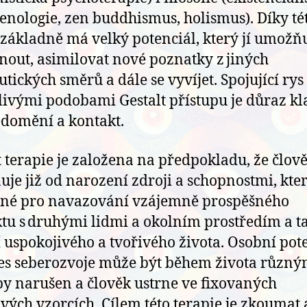
nologie, zen buddhismus, holismus). Díky té
 základně má velký potenciál, který jí umožň
nout, asimilovat nové poznatky z jiných
utických směrů a dále se vyvíjet. Spojující ry
livými podobami Gestalt přístupu je důraz k
domění a kontakt.
t terapie je založena na předpokladu, že člov
uje již od narození zdroji a schopnostmi, kter
bné pro navazování vzájemně prospěšného
tu s druhými lidmi a okolním prostředím a t
í uspokojivého a tvořivého života. Osobní pot
es seberozvoje může být během života různý
y narušen a člověk ustrne ve fixovaných
vých vzorcích. Cílem této terapie je zkoumat 