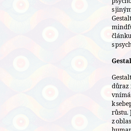
psycho
s jiný
Gestal
mindfu
článku 
s psyc
Gestal
Gestal
důraz 
vnímá
k sebe
růstu.
z obla
humani