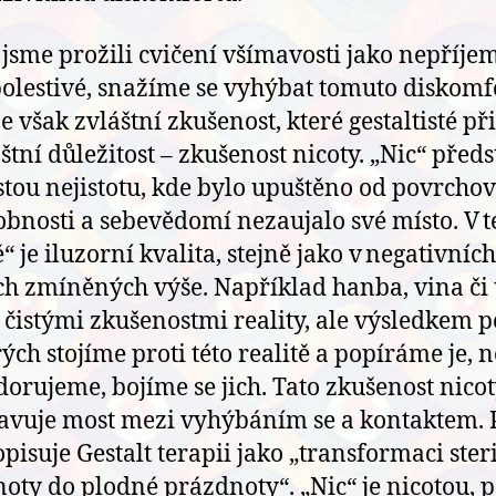
jsme prožili cvičení všímavosti jako nepříje
olestivé, snažíme se vyhýbat tomuto diskomf
e však zvláštní zkušenost, které gestaltisté při
štní důležitost – zkušenost nicoty. „Nic“ před
tou nejistotu, kde bylo upuštěno od povrcho
obnosti a sebevědomí nezaujalo své místo. V t
“ je iluzorní kvalita, stejně jako v negativních
ch zmíněných výše. Například hanba, vina či
 čistými zkušenostmi reality, ale výsledkem p
rých stojíme proti této realitě a popíráme je, 
dorujeme, bojíme se jich. Tato zkušenost nico
avuje most mezi vyhýbáním se a kontaktem. 
pisuje Gestalt terapii jako „transformaci ster
oty do plodné prázdnoty“. „Nic“ je nicotou, 