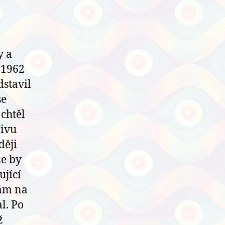
y a
e 1962
dstavil
se
chtěl
livu
ději
že by
ující
sám na
l. Po
ž