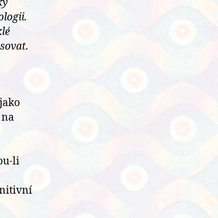
ky
logii.
klé
sovat.
jako
 na
u-li
nitivní