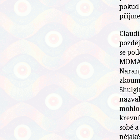
pokud 
přijme
Claudi
později
se pot
MDMA (
Naranj
zkouma
Shulgi
nazval
mohlo 
krevní
sobě a
nějaké