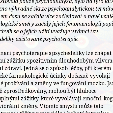
istovala pouze psychoanalýza, bylo na tyto lát
eno výhradně skrze psychoanalytickou termino
em času se začala více začleňovat a nově vzni
logické směry začaly jejich fenomenologii popi
chvíli se o jejich užití uvažuje v rámci tzv.
deliky asistované psychoterapie.
aci psychoterapie s psychedeliky lze chápat 
ní zážitku s pozitivním dlouhodobým vlivem
í zdraví. Jedná se o způsob léčby, při kterém
ické farmakologické účinky dočasně vyvolají
 prožívání a změny ve fungování mozku. Jso
 zprostředkovány, mohou být hluboce
plnými zážitky, které vyvolávají emoční, kog
viorální změny. V tomto smyslu může tato