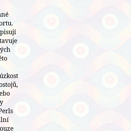
mné
ortu.
pisují
stavuje
vých
éto
 úzkost
ostojů,
nebo
ty
Perls
ilní
pouze