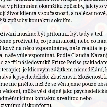
at v přítomném okamžiku způsoby, jak tyto 
ují život klienta v současnosti, a nalézat nové,
ější způsoby kontaktu s okolím.
ožívání musíme být přítomni, být tady a teď.
me prožívat to, co je minulostí, nebo co ná
 I když na něco vzpomínáme, naše realita je 
ta, naše vůle vzpomínat. Podle Claudia Naranj
o ze tří následovníků Fritze Perlse (zakladat
t terapie), je klíčovým zážitkem nicnedělání, 
nává k psychedelické zkušenosti. Zkušenost, 
me nic jiného, než že se věnujeme pouze ob
 vědomí, může vést stejně jako psychedelické
odměňujícímu kontaktu s realitou nebo
nzivnímu diskomfortu.