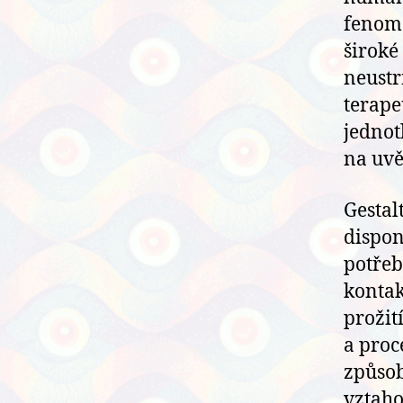
fenome
široké
neustr
terape
jednot
na uvě
Gestal
dispon
potře
kontak
prožit
a proc
způsob
vztaho