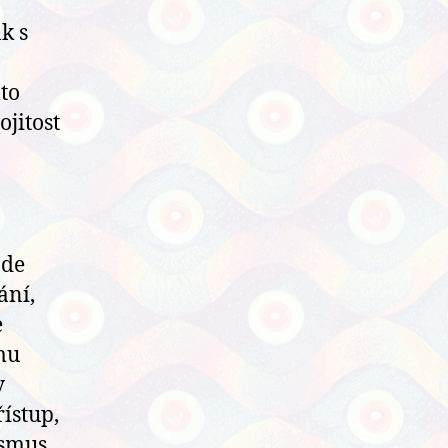
k s
to
ojitost
ade
ání,
e
ímu
y
ístup,
ismus,