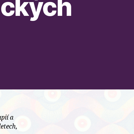
ických
pií a
etech,