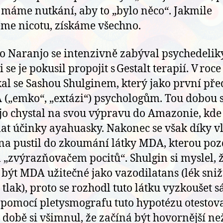
máme nutkání, aby to „bylo něco“. Jakmile
me nicotu, získáme všechno.
o Naranjo se intenzivně zabýval psychedelik
 se je pokusil propojit s Gestalt terapií. V roc
kal se Sashou Shulginem, který jako první pře
„emko“, „extázi“) psychologům. Tou dobou 
o chystal na svou výpravu do Amazonie, kde 
t účinky ayahuasky. Nakonec se však díky v
na pustil do zkoumání látky MDA, kterou poz
 „zvýrazňovačem pocitů“. Shulgin si myslel, 
být MDA užitečné jako vazodilatans (lék sniž
 tlak), proto se rozhodl tuto látku vyzkoušet 
 pomocí pletysmografu tuto hypotézu otestova
 době si všimnul, že začíná být hovornější ne