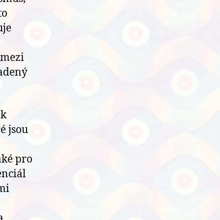
to
uje
s mezi
ladený
ěk
é jsou
aké pro
enciál
mi
a