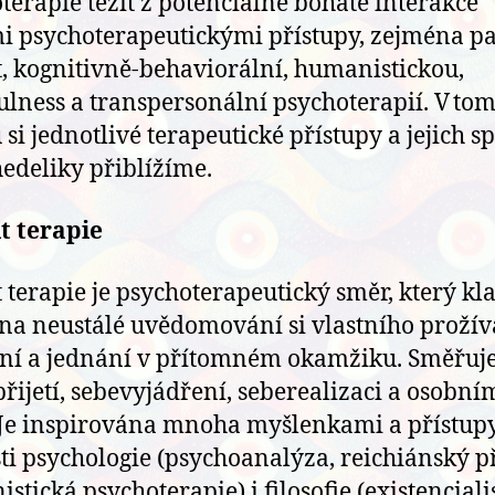
terapie těžit z potenciálně bohaté interakce
mi psychoterapeutickými přístupy, zejména pa
t, kognitivně-behaviorální, humanistickou,
lness a transpersonální psychoterapií. V tom
si jednotlivé terapeutické přístupy a jejich sp
hedeliky přiblížíme.
t terapie
t terapie je psychoterapeutický směr, který kl
na neustálé uvědomování si vlastního prožív
ní a jednání v přítomném okamžiku. Směřuj
přijetí, sebevyjádření, seberealizaci a osobn
 Je inspirována mnoha myšlenkami a přístup
sti psychologie (psychoanalýza, reichiánský př
stická psychoterapie) i filosofie (existencial