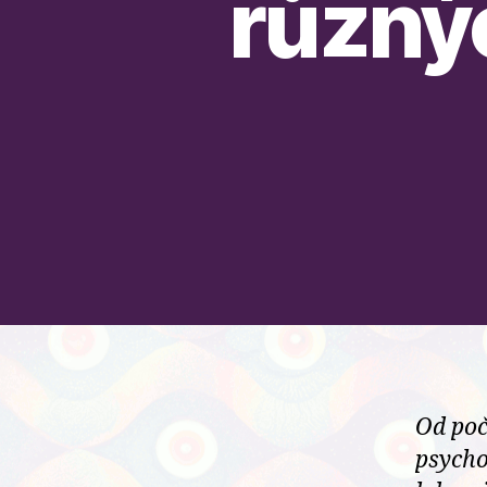
různý
Od poč
psycho