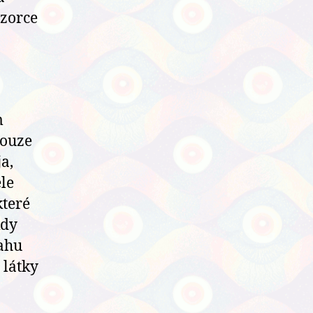
vzorce
m
pouze
a,
ele
které
kdy
sahu
 látky