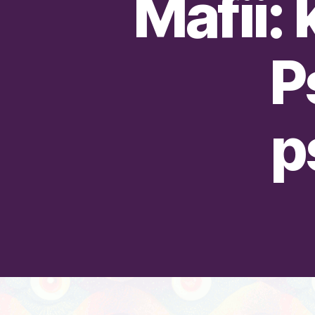
Mafii:
P
p