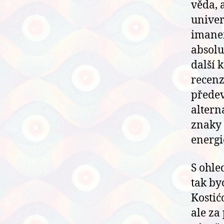
věda, 
univer
imane
absolu
další 
recenz
přede
altern
znaky 
energi
S ohle
tak by
Kostić
ale za