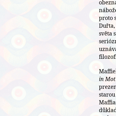
obezná
nábože
proto 
Duřta,
světa 
serióz
uznáv
filozofi
Maffi
in Mot
prezen
starou
Maffia
důklad