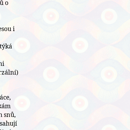
ů o
sou i
ytýká
mi
rzální)
áce,
nkám
h snů,
sahují