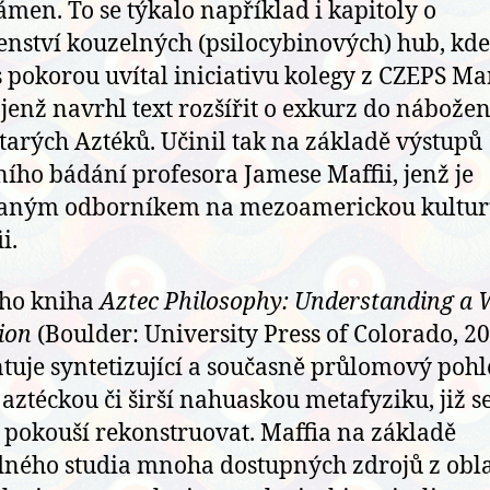
men. To se týkalo například i kapitoly o
nství kouzelných (psilocybinových) hub, kde
s pokorou uvítal iniciativu kolegy z CZEPS Ma
 jenž navrhl text rozšířit o exkurz do nábože
starých Aztéků. Učinil tak na základě výstupů
ního bádání profesora Jamese Maffii, jenž je
aným odborníkem na mezoamerickou kultur
i.
eho kniha
Aztec Philosophy: Understanding a 
ion
(Boulder: University Press of Colorado, 2
tuje syntetizující a současně průlomový poh
 aztéckou či širší nahuaskou metafyziku, již s
 pokouší rekonstruovat. Maffia na základě
ného studia mnoha dostupných zdrojů z obla