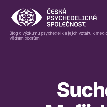
Blog
Blog o výzkumu psychedelik a jejich vztahu k medic
České
vědním oborům
psychedelické
společnosti
Suché