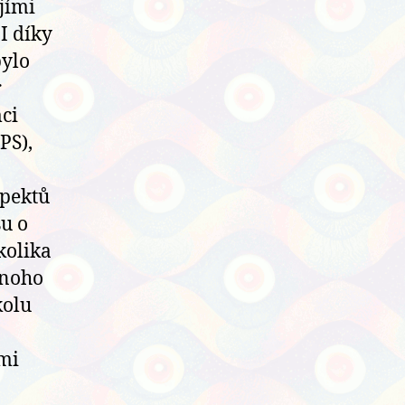
ejími
I díky
bylo
r
ci
PS),
spektů
su o
kolika
mnoho
kolu
ami