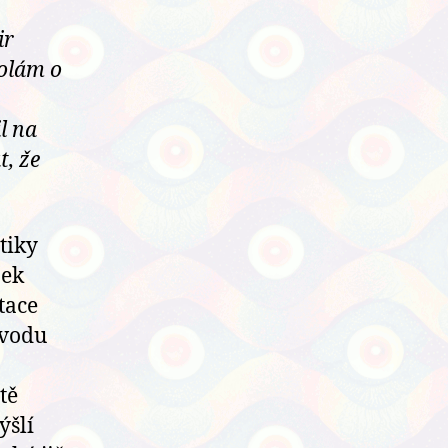
ir
tolám o
il na
t, že
tiky
nek
tace
úvodu
tě
ýšlí