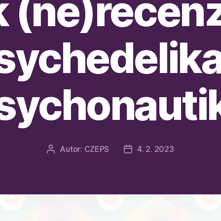
 k (ne)recenz
sychedelika
sychonauti
Autor:
CZEPS
4. 2. 2023
Autor
Datum
příspěvku
příspěvku