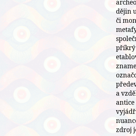
archeol
dějin 
či mon
metafy
společ
příkrý
etablo
znamen
označo
předev
a vzdě
antice
vyjádř
nuance 
zdroj 