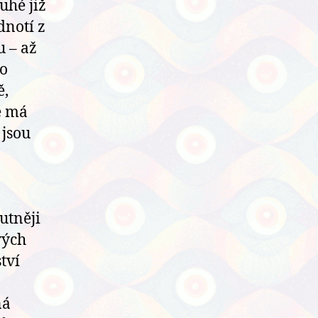
uhé již
dnotí z
u – až
 o
ě,
e má
 jsou
utněji
vých
tví
ná