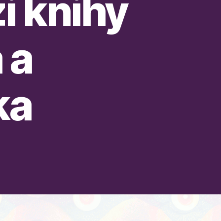
i knihy
 a
ka