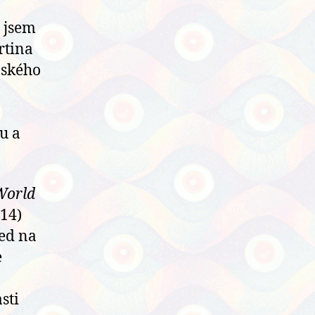
 jsem
rtina
nského
u a
World
014)
led na
e
sti