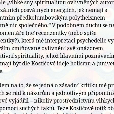
ale „vlhké sny spiritualitou ovlivněných autor
zálních posvátných energiích, jež nemají s
ntním předkolumbovským polytheismem
tně nic společného.“ V podobném duchu se ne
komentáře (ne)recenzentky (nebo spíše
entky?), která mé interpretaci psychedelie v
vším zmiňované ovlivnění světonázorem
ativní spirituality, jehož hlavními poznávací
mají být dle Kostićové ideje holismu a (unive
e.
dem na to, že se jedná o zásadní kritiku mé pr
ch se rád k názorům a jednotlivým připomí
ové vyjádřil – nikoliv prostřednictvím vlhkýc
 pomoci suchých faktů. Teze Kostićové totiž ob