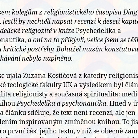
sem kolegům z religionistického časopisu Ding
 jestli by nechtěli napsat recenzi k deseti kapi
elické religiozitě v knize
Psychedelika a
onautika
, a oni na to přikývli, velice jsem se těš
a kritické postřehy. Bohužel musím konstatova
kávání nebylo naplněno.
se ujala Zuzana Kostićová z katedry religionis
ké teologické fakulty UK a výsledkem byl člá
lita religionisty a současná spiritualita: medi
nihou
Psychedelika a psychonautika
. Hned v 
a článku sděluje, že text není recenzí, ale jen
ením inspirovaným zmíněnou knihou. To jis
pro první část jejího textu, v níž se obecně zam