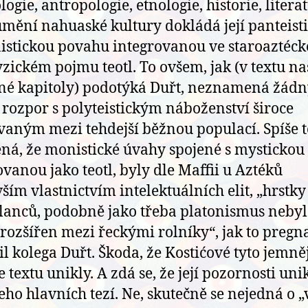
ogie, antropologie, etnologie, historie, litera
umění nahuaské kultury dokládá její panteist
istickou povahu integrovanou ve staroaztéc
zickém pojmu teotl. To ovšem, jak (v textu na
né kapitoly) podotýká Duřt, neznamená žád
 rozpor s polyteistickým náboženství široce
vaným mezi tehdejší běžnou populací. Spíše t
á, že monistické úvahy spojené s mystickou 
vanou jako teotl, byly dle Maffii u Aztéků
ším vlastnictvím intelektuálních elit, „hrstky
lanců, podobně jako třeba platonismus nebyl
 rozšířen mezi řeckými rolníky“, jak to preg
il kolega Duřt. Škoda, že Kostićové tyto jemněj
textu unikly. A zdá se, že její pozornosti unik
jeho hlavních tezí. Ne, skutečně se nejedná o 