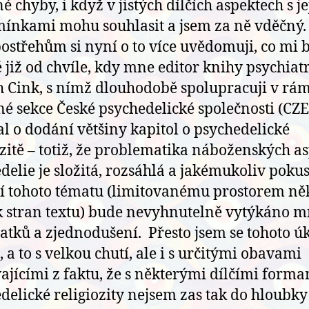
é chyby, i když v jistých dílčích aspektech s j
ínkami mohu souhlasit a jsem za ně vděčný. 
postřehům si nyní o to více uvědomuji, co mi 
 již od chvíle, kdy mne editor knihy psychiat
h Cink, s nímž dlouhodobě spolupracuji v rám
é sekce České psychedelické společnosti (CZE
l o dodání většiny kapitol o psychedelické
ozitě – totiž, že problematika náboženských a
delie je složitá, rozsáhlá a jakémukoliv poku
í tohoto tématu (limitovanému prostorem ně
k stran textu) bude nevyhnutelně vytýkáno 
atků a zjednodušení. Přesto jsem se tohoto ú
, a to s velkou chutí, ale i s určitými obavami
ajícími z faktu, že s některými dílčími form
delické religiozity nejsem zas tak do hloubky