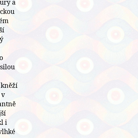
tury a
ickou
kém
ší
ný
o
silou
 kněží
 v
nantně
ší
l i
„vlhké