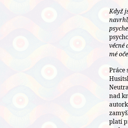
Když j
navrhl,
psyched
psych
věcné 
mé oče
Práce 
Husits
Neutra
nad k
autork
zamyšl
platí 