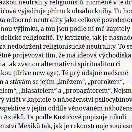
ázkou neutrality religionistů, nicméně v té dr
tićová vyjadřuje přímo k obsahu knihy. Tu ho
ka odborné neutrality jako celkově povedeno
inou výjimku, a tou jsou podle ní mé kapitoly
elické religiozitě. Ty kritizuje, jak je nasnad
za nedodržení religionistické neutrality. To s
tně projevovat tím, že má ideová východiska
na tak zvanou alternativní spiritualitou či
ikou (dříve new age). Té prý údajně nadšeně
m a stávám se jejím „knězem“, „prorokem“,
elem“, „hlasatelem“ a „propagátorem“. Nejsm
prý vidět v kapitole o náboženství psilocybino
espektive v jejím oddíle věnovaném nábožens
h Aztéků. Ta podle Kostićové popisuje nikoli
nství Mexiků tak, jak je rekonstruuje součas