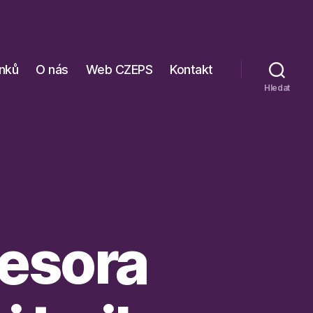
ánků
O nás
Web CZEPS
Kontakt
Hledat
fesora