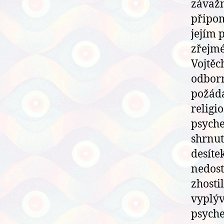
závažn
připom
jejím 
zřejmé
Vojtěc
odborn
požáda
religi
psyche
shrnut
desíte
nedost
zhostil
vyplýv
psyche