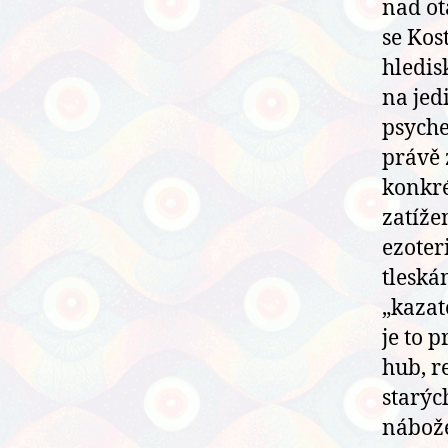
nad ot
se Kos
hledis
na jed
psyched
právě 
konkré
zatíže
ezoter
tleská
„kazat
je to 
hub, r
starýc
nábože