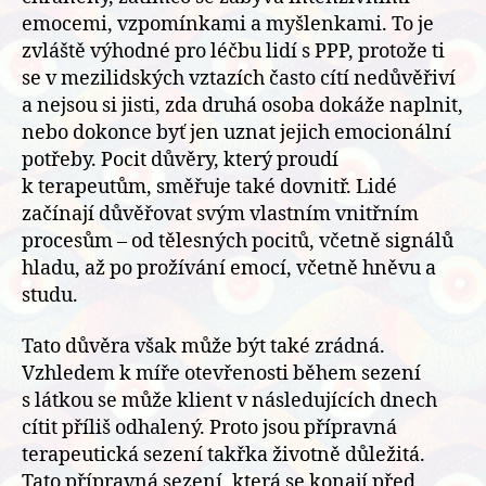
emocemi, vzpomínkami a myšlenkami. To je
zvláště výhodné pro léčbu lidí s PPP, protože ti
se v mezilidských vztazích často cítí nedůvěřiví
a nejsou si jisti, zda druhá osoba dokáže naplnit,
nebo dokonce byť jen uznat jejich emocionální
potřeby. Pocit důvěry, který proudí
k terapeutům, směřuje také dovnitř. Lidé
začínají důvěřovat svým vlastním vnitřním
procesům – od tělesných pocitů, včetně signálů
hladu, až po prožívání emocí, včetně hněvu a
studu.
Tato důvěra však může být také zrádná.
Vzhledem k míře otevřenosti během sezení
s látkou se může klient v následujících dnech
cítit příliš odhalený. Proto jsou přípravná
terapeutická sezení takřka životně důležitá.
Tato přípravná sezení, která se konají před