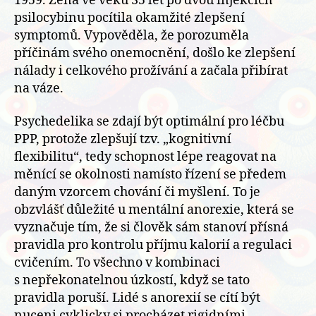
1959. Žena ve věku 35 let po dvou injekcích
psilocybinu pocítila okamžité zlepšení
symptomů. Vypověděla, že porozuměla
příčinám svého onemocnění, došlo ke zlepšení
nálady i celkového prožívání a začala přibírat
na váze.
Psychedelika se zdají být optimální pro léčbu
PPP, protože zlepšují tzv. „kognitivní
flexibilitu“, tedy schopnost lépe reagovat na
měnící se okolnosti namísto řízení se předem
daným vzorcem chování či myšlení. To je
obzvlášť důležité u mentální anorexie, která se
vyznačuje tím, že si člověk sám stanoví přísná
pravidla pro kontrolu příjmu kalorií a regulaci
cvičením. To všechno v kombinaci
s nepřekonatelnou úzkostí, když se tato
pravidla poruší. Lidé s anorexií se cítí být
nuceni cyklicky si procházet rigidními