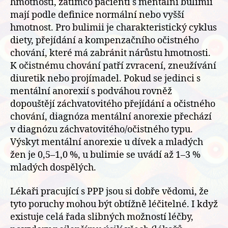
hmotnosti, zatímco pacienti s mentální bulimií
mají podle definice normální nebo vyšší
hmotnost. Pro bulimii je charakteristický cyklus
diety, přejídání a kompenzačního očistného
chování, které má zabránit nárůstu hmotnosti.
K očistnému chování patří zvracení, zneužívání
diuretik nebo projímadel. Pokud se jedinci s
mentální anorexií s podváhou rovněž
dopouštějí záchvatovitého přejídání a očistného
chování, diagnóza mentální anorexie přechází
v diagnózu záchvatovitého/očistného typu.
Výskyt mentální anorexie u dívek a mladých
žen je 0,5–1,0 %, u bulimie se uvádí až 1–3 %
mladých dospělých.
Lékaři pracující s PPP jsou si dobře vědomi, že
tyto poruchy mohou být obtížně léčitelné. I když
existuje celá řada slibných možností léčby,