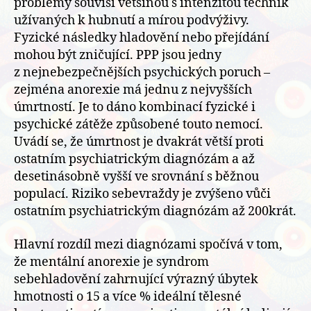
problémy souvisí většinou s intenzitou technik
užívaných k hubnutí a mírou podvýživy.
Fyzické následky hladovění nebo přejídání
mohou být zničující. PPP jsou jedny
z nejnebezpečnějších psychických poruch –
zejména anorexie má jednu z nejvyšších
úmrtností. Je to dáno kombinací fyzické i
psychické zátěže způsobené touto nemocí.
Uvádí se, že úmrtnost je dvakrát větší proti
ostatním psychiatrickým diagnózám a až
desetinásobně vyšší ve srovnání s běžnou
populací. Riziko sebevraždy je zvýšeno vůči
ostatním psychiatrickým diagnózám až 200krát.
Hlavní rozdíl mezi diagnózami spočívá v tom,
že mentální anorexie je syndrom
sebehladovění zahrnující výrazný úbytek
hmotnosti o 15 a více % ideální tělesné