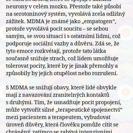
neurony v celém mozku. Přestože také působí
na serotoninový systém, vyvolává zcela odlišný
zážitek. MDMA je známé jako „empatogen“,
protože vyvolává pocit soucitu – se sebou
samým, se svou situací i s ostatními lidmi, což
podporuje sociální vazby a důvěru. Zdá se, že
tyto emoce rozkvétají, protože tato látka
současně snižuje strach, což lidem umožňuje
tolerovat pocity, které by je jinak přemohly a
způsobily by jejich otupělost nebo rozrušení.
S MDMA se snižují obavy, které lidé obvykle
mají z navazování zranitelných kontaktů
s druhými. Tím, že usnadňuje pocit propojení,
může vytvořit silné „terapeutické spojenectví“
mezi pacientem a terapeutem, vybudovat
úroveň důvěry, která člověku pomůže cítit se
chráněný, zatímco se zabývá intenzivními