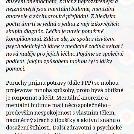
duševní onemocnění, z nichž nejrozšířenější a
nejznámější jsou mentální bulimie, mentální
anorexie a záchvatovité přejídání. Z hlediska
počtu úmrtí se jedná o jednu z nejrizikovějších
skupin diagnóz. Léčba je navíc poměrně
komplikovaná. Zdá se ale, že spolu s úsvitem
psychedelických látek v medicíně začíná svítat i
nová naděje pro jejich léčbu. Pojďme se společně
podívat, jakým způsobem mohou tyto látky
pomoci.
Poruchy příjmu potravy (dále PPP) se mohou
projevovat mnoha způsoby, proto bývá obtížné
je rozpoznat a léčit. Mentální anorexie a
mentální bulimie mají něco společného –
především nespokojenost s vlastním tělem,
nadměrný strach z tloušťky a aktivní snahu o
dosažení štíhlosti. Další zdravotní a psychické