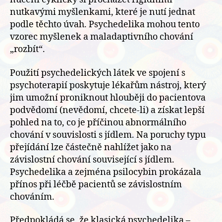
nutkavými myšlenkami, které je nutí jednat
podle těchto úvah. Psychedelika mohou tento
vzorec myšlenek a maladaptivního chování
„rozbít“.
Použití psychedelických látek ve spojení s
psychoterapií poskytuje lékařům nástroj, který
jim umožní proniknout hlouběji do pacientova
podvědomí (nevědomí, chcete-li) a získat lepší
pohled na to, co je příčinou abnormálního
chování v souvislosti s jídlem. Na poruchy typu
přejídání lze částečně nahlížet jako na
závislostní chování související s jídlem.
Psychedelika a zejména psilocybin prokázala
přínos při léčbě pacientů se závislostním
chováním.
Předpokládá se, že klasická psychedelika –