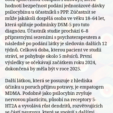
hodnotí bezpečnost podání jednorázové dávky
psilocybinu u účastníků s PPP. Zúčastnit se
může jakákoli dospělá osoba ve věku 18–64 let,
která splňuje podmínky DSM-5 pro tuto
diagnózu. Účastník studie prochází 6–8
přípravnými sezeními s psychoterapeutem a
následně po podání látky je sledován dalších 12
týdnů. Celková doba, kterou pacient ve studii
stráví, se pohybuje okolo 5 měsíců. První
výsledky se očekávají začátkem roku 2024,
dokončená by měla být v roce 2025.
Další látkou, která se posuzuje z hlediska
účinku u poruch příjmu potravy, je empatogen
MDMA. Podobně jako psilocybin zvyšuje
nervovou plasticitu, působí na receptory 5-
HT2A a vyvolává růst dendritů, rozvětvujících
se částí neuronu, které se spojují s dalšími