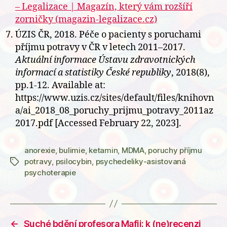
– Legalizace | Magazín, který vám rozšíří
zorničky (magazin-legalizace.cz)
ÚZIS ČR, 2018. Péče o pacienty s poruchami
příjmu potravy v ČR v letech 2011–2017.
Aktuální informace Ústavu zdravotnických
informací a statistiky České republiky
, 2018(8),
pp.1-12. Available at:
https://www.uzis.cz/sites/default/files/knihovn
a/ai_2018_08_poruchy_prijmu_potravy_2011az
2017.pdf [Accessed February 22, 2023].
anorexie
,
bulimie
,
ketamin
,
MDMA
,
poruchy příjmu
potravy
,
psilocybin
,
psychedeliky-asistovaná
Štítky
psychoterapie
←
Suché bdění profesora Mafii: k (ne)recenzi