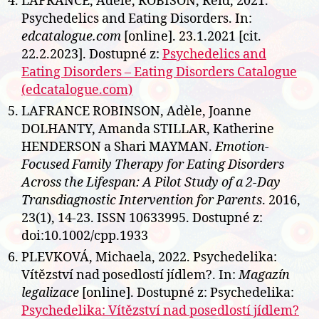
LAFRANCE, Adele, ROBISON, Reid, 2021.
Psychedelics and Eating Disorders. In:
edcatalogue.com
[online]. 23.1.2021 [cit.
22.2.2023]. Dostupné z:
Psychedelics and
Eating Disorders – Eating Disorders Catalogue
(edcatalogue.com)
LAFRANCE ROBINSON, Adèle, Joanne
DOLHANTY, Amanda STILLAR, Katherine
HENDERSON a Shari MAYMAN.
Emotion-
Focused Family Therapy for Eating Disorders
Across the Lifespan: A Pilot Study of a 2-Day
Transdiagnostic Intervention for Parents
. 2016,
23(1), 14-23. ISSN 10633995. Dostupné z:
doi:10.1002/cpp.1933
PLEVKOVÁ, Michaela, 2022. Psychedelika:
Vítězství nad posedlostí jídlem?. In:
Magazín
legalizace
[online]. Dostupné z: Psychedelika:
Psychedelika: Vítězství nad posedlostí jídlem?