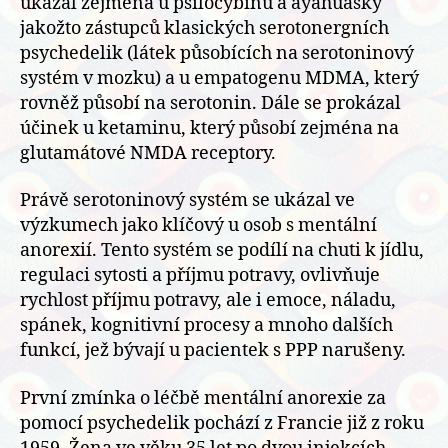
ukázal zejména u psilocybinu a ayahuasky
jakožto zástupců klasických serotonergních
psychedelik (látek působících na serotoninový
systém v mozku) a u empatogenu MDMA, který
rovněž působí na serotonin. Dále se prokázal
účinek u ketaminu, který působí zejména na
glutamátové NMDA receptory.
Právě serotoninový systém se ukázal ve
výzkumech jako klíčový u osob s mentální
anorexií. Tento systém se podílí na chuti k jídlu,
regulaci sytosti a příjmu potravy, ovlivňuje
rychlost příjmu potravy, ale i emoce, náladu,
spánek, kognitivní procesy a mnoho dalších
funkcí, jež bývají u pacientek s PPP narušeny.
První zmínka o léčbě mentální anorexie za
pomocí psychedelik pochází z Francie již z roku