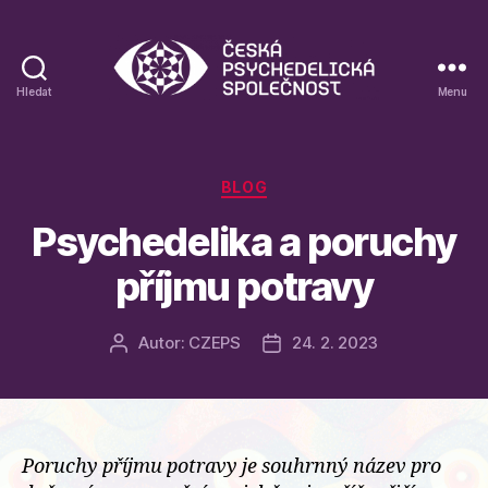
Hledat
Menu
Blog
České
psychedelické
společnosti
Rubriky
BLOG
Psychedelika a poruchy
příjmu potravy
Autor:
CZEPS
24. 2. 2023
Autor
Datum
příspěvku
příspěvku
Poruchy příjmu potravy je souhrnný název pro