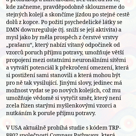
kde začneme, pravděpodobně sklouzneme do
stejných kolejí a skončíme jízdou po stejné cestě
dolů z kopce. Po požití psychedelické látky se
DMN downreguluje (tj. sníží se její aktivita) a
mysl jako by měla prospěch z čerstvé vrstvy
„prašanu“, který nabízí vítaný odpočinek od
vzorců poruch příjmu potravy, umožňuje větší
propojení mezi ostatními neuronálními sítěmi
a vytváří potenciál k překročení omezení, která
si postižení sami stanovili a která mohou být
pro ně tak vysilující. Jinými slovy, jedinec má
možnost vydat se po nových kolejích, což mu
umožňuje vědomě si vytyčit směr, který není
zcela řízen starými myšlenkovými vzorci a
nutkáním k poruše příjmu potravy.
V USA aktuálně probíhá studie s kódem TRP-
8802 společnosti Compass Pathways, která