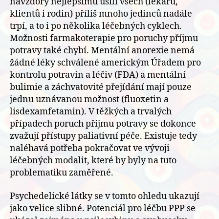
navzdory nejlepšímu úsilí všech (lékařů,
klientů i rodin) příliš mnoho jedinců nadále
trpí, a to i po několika léčebných cyklech.
Možnosti farmakoterapie pro poruchy příjmu
potravy také chybí. Mentální anorexie nemá
žádné léky schválené americkým Úřadem pro
kontrolu potravin a léčiv (FDA) a mentální
bulimie a záchvatovité přejídání mají pouze
jednu uznávanou možnost (fluoxetin a
lisdexamfetamin). V těžkých a trvalých
případech poruch příjmu potravy se dokonce
zvažují přístupy paliativní péče. Existuje tedy
naléhavá potřeba pokračovat ve vývoji
léčebných modalit, které by byly na tuto
problematiku zaměřené.
Psychedelické látky se v tomto ohledu ukazují
jako velice slibné. Potenciál pro léčbu PPP se