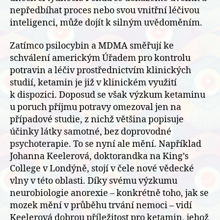
nepředbíhat proces nebo svou vnitřní léčivou
inteligenci, může dojít k silným uvědoměním.
Zatímco psilocybin a MDMA směřují ke
schválení americkým Úřadem pro kontrolu
potravin a léčiv prostřednictvím klinických
studií, ketamin je již v klinickém využití
k dispozici. Doposud se však výzkum ketaminu
u poruch příjmu potravy omezoval jen na
případové studie, z nichž většina popisuje
účinky látky samotné, bez doprovodné
psychoterapie. To se nyní ale mění. Například
Johanna Keelerová, doktorandka na King’s
College v Londýně, stojí v čele nové vědecké
vlny v této oblasti. Díky svému výzkumu
neurobiologie anorexie – konkrétně toho, jak se
mozek mění v průběhu trvání nemoci – vidí
Keelerová dobrou příležitost pro ketamin, jehož