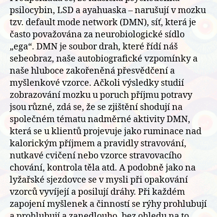
psilocybin, LSD a ayahuaska – narušují v mozku
tzv. default mode network (DMN), síť, která je
často považována za neurobiologické sídlo
„ega“. DMN je soubor drah, které řídí náš
sebeobraz, naše autobiografické vzpomínky a
naše hluboce zakořeněná přesvědčení a
myšlenkové vzorce. Ačkoli výsledky studií
zobrazování mozku u poruch příjmu potravy
jsou různé, zdá se, že se zjištění shodují na
společném tématu nadměrné aktivity DMN,
která se u klientů projevuje jako ruminace nad
kalorickým příjmem a pravidly stravování,
nutkavé cvičení nebo vzorce stravovacího
chování, kontrola těla atd. A podobně jako na
lyžařské sjezdovce se v mysli při opakování
vzorců vyvíjejí a posilují dráhy. Při každém
zapojení myšlenek a činností se rýhy prohlubují
a prohlubují a zanedlouho, bez ohledu na to,