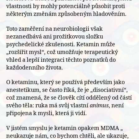
vlastnosti by mohly potenciálně působit proti
některým změnám způsobeným hladověním.
Toto zaměření na neurobiologii však
nezanedbává ani prožitkovou složku
psychedelické zkušenosti. Ketamin může
„rozšířit mysl“, což umožňuje terapeutický
vhled a lepší integraci těchto poznatků do
každodenního života.
O ketaminu, který se používá především jako
anestetikum, se často říká, že je „disociativní“,
což znamená, že se člověk cítí oddělený od částí
svého těla: ruka má svůj vlastní
animus
, není
připojena k mysli, která ji vidí.
V jistém smyslu je ketamin opakem MDMA „
neukazuje nám, co bychom chtěli, ale ukazuje,