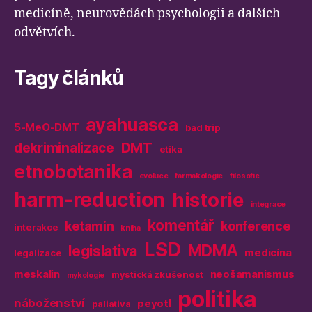
medicíně, neurovědách psychologii a dalších
odvětvích.
Tagy článků
ayahuasca
5-MeO-DMT
bad trip
DMT
dekriminalizace
etika
etnobotanika
evoluce
farmakologie
filosofie
harm-reduction
historie
integrace
komentář
ketamin
konference
interakce
kniha
LSD
MDMA
legislativa
medicína
legalizace
meskalin
neošamanismus
mystická zkušenost
mykologie
politika
náboženství
peyotl
paliativa