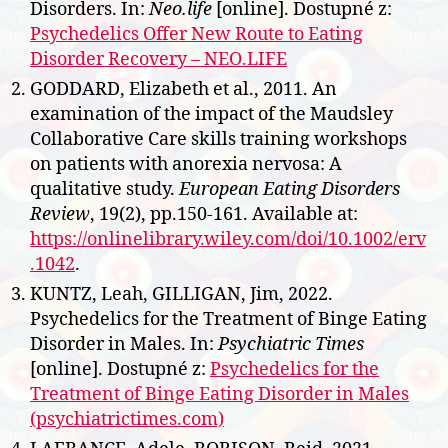
Disorders. In:
Neo.life
[online]. Dostupné z:
Psychedelics Offer New Route to Eating
Disorder Recovery – NEO.LIFE
GODDARD, Elizabeth et al., 2011. An
examination of the impact of the Maudsley
Collaborative Care skills training workshops
on patients with anorexia nervosa: A
qualitative study.
European Eating Disorders
Review
, 19(2), pp.150-161. Available at:
https://onlinelibrary.wiley.com/doi/10.1002/erv
.1042
.
KUNTZ, Leah, GILLIGAN, Jim, 2022.
Psychedelics for the Treatment of Binge Eating
Disorder in Males. In:
Psychiatric Times
[online]. Dostupné z:
Psychedelics for the
Treatment of Binge Eating Disorder in Males
(psychiatrictimes.com)