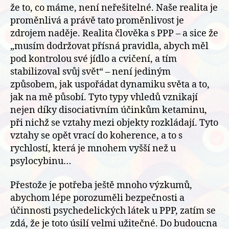
že to, co máme, není neřešitelné. Naše realita je
proměnlivá a právě tato proměnlivost je
zdrojem naděje. Realita člověka s PPP – a sice že
„musím dodržovat přísná pravidla, abych měl
pod kontrolou své jídlo a cvičení, a tím
stabilizoval svůj svět“ – není jediným
způsobem, jak uspořádat dynamiku světa a to,
jak na mě působí. Tyto typy vhledů vznikají
nejen díky disociativním účinkům ketaminu,
při nichž se vztahy mezi objekty rozkládají. Tyto
vztahy se opět vrací do koherence, a to s
rychlostí, která je mnohem vyšší než u
psylocybinu…
Přestože je potřeba ještě mnoho výzkumů,
abychom lépe porozuměli bezpečnosti a
účinnosti psychedelických látek u PPP, zatím se
zdá, že je toto úsilí velmi užitečné. Do budoucna