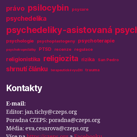
psilocybin
právo
psycare
psychedelika
psychedeliky-asistovaná psyc
psychoterapie
psychologie
psychoplastogeny
PTSD
recenze
regulace
psychotropní látky
religiozita
religionistika
rizika
San Pedro
shrnutí článku
trauma
terapeutické využití
Kontakty
E-mail:
Editor: jan.tichy@czeps.org
Poradna CZEPS: poradna@czeps.org
Média: eva.cesarova@czeps.org
Více na
https://czeps.org
a
Facebooku