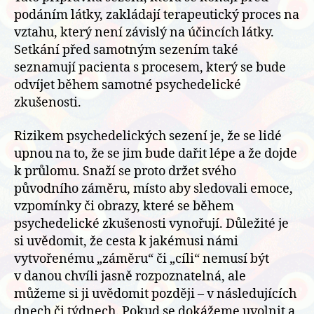
podáním látky, zakládají terapeutický proces na
vztahu, který není závislý na účincích látky.
Setkání před samotným sezením také
seznamují pacienta s procesem, který se bude
odvíjet během samotné psychedelické
zkušenosti.
Rizikem psychedelických sezení je, že se lidé
upnou na to, že se jim bude dařit lépe a že dojde
k průlomu. Snaží se proto držet svého
původního záměru, místo aby sledovali emoce,
vzpomínky či obrazy, které se během
psychedelické zkušenosti vynořují. Důležité je
si uvědomit, že cesta k jakémusi námi
vytvořenému „záměru“ či „cíli“ nemusí být
v danou chvíli jasně rozpoznatelná, ale
můžeme si ji uvědomit později – v následujících
dnech či týdnech. Pokud se dokážeme uvolnit a