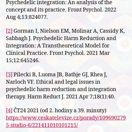
Psychedelic integration: An analysis of the
concept and its practice. Front Psychol. 2022
Aug 4;13:824077.
[2]
Gorman I, Nielson EM, Molinar A, Cassidy K,
Sabbagh J. Psychedelic Harm Reduction and
Integration: A Transtheoretical Model for
Clinical Practice. Front Psychol. 2021 Mar
15;12:645246.
[3]
Pilecki B, Luoma JB, Bathje GJ, Rhea J,
Narloch VF. Ethical and legal issues in
psychedelic harm reduction and integration
therapy. Harm Reduct J. 2021 Apr 7;18(1):40.
[4]
ČT24 2021 (od 2. hodiny a 39. minuty)
https://www.ceskatelevize.cz/porady/109690279
5-studio-6/221411010101215/