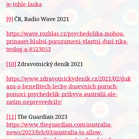
je-tohle-laska
[9]
ČR, Radio Wave 2021
https://wave.rozhlas.cz/psychedelika-mohou-
prinaset-hlubsi-porozumeni-vlastni-dusi-rika-
teolog-a-8523053
[10]
Zdravotnický deník 2021
https://www.zdravotnickydenik.cz/2021/02/duk
azu-o-benefitech-lecby-dusevnich-poruch-
pomoci-psychedelik-pribyva-australii-ale-
zatim-nepresvedcily/
[11]
The Guardian 2023
https://www.theguardian.com/australia-
news/2023/feb/03/australia-to-allow-