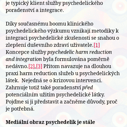
je typický klient služby psychedelického
poradenství a integrace.
Díky současnému boomu klinického
psychedelického výzkumu vznikají metodiky k
integraci psychedelické zkušenosti se snahou o
zlepšení duševního zdraví uživatele.
[1]
Koncepce služby
psychedelic harm reduction
and integration
byla formulována poměrně
nedávno.
[2]
,
[3]
Přitom navazuje na dlouhou
praxi harm reduction služeb u psychedelických
látek. Nejedná se o krizovou intervenci.
Zahrnuje totiž také poradenství
před
potenciálním užitím psychedelické látky.
Pojďme si ji představit a začněme důvody, proč
je potřebná.
Mediální obraz psychedelik je stále