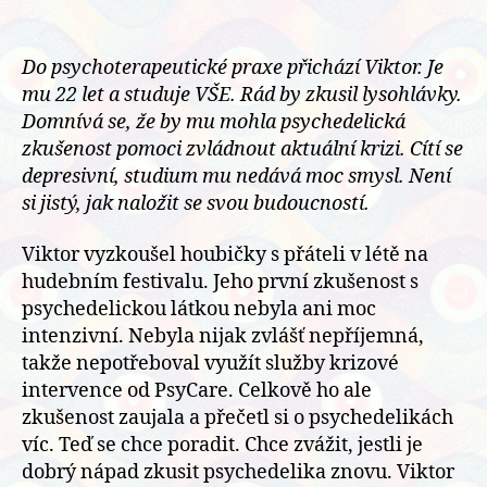
Do psychoterapeutické praxe přichází Viktor. Je
mu 22 let a studuje VŠE. Rád by zkusil lysohlávky.
Domnívá se, že by mu mohla psychedelická
zkušenost pomoci zvládnout aktuální krizi. Cítí se
depresivní, studium mu nedává moc smysl. Není
si jistý, jak naložit se svou budoucností.
Viktor vyzkoušel houbičky s přáteli v létě na
hudebním festivalu. Jeho první zkušenost s
psychedelickou látkou nebyla ani moc
intenzivní. Nebyla nijak zvlášť nepříjemná,
takže nepotřeboval využít služby krizové
intervence od PsyCare. Celkově ho ale
zkušenost zaujala a přečetl si o psychedelikách
víc. Teď se chce poradit. Chce zvážit, jestli je
dobrý nápad zkusit psychedelika znovu. Viktor