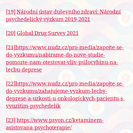
[19]
Národní ústav duševního zdraví: Národní
psychedelický výzkum 2019-2021
[20]
Global Drug Survey 2021
[21]
https://www.nudz.cz/pro-media/zapojte-se-
do-vyzkumu/nabirame-do-nove-studie-
pomozte-nam-otestovat-vliv-psilocybinu-na-
lecbu-deprese
[22]
https://www.nudz.cz/pro-media/zapojte-se-
do-vyzkumu/zahajujeme-vyzkum-lecby-
deprese-a-uzkosti-u-onkologickych-pacientu-s-
vyuzitim-psychedelik
[23]
https://www.psyon.cz/ketaminem-
asistovana-psychoterapie/