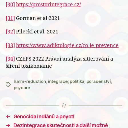
[30]
https://prostorintegrace.cz/
[31]
Gorman et al 2021
[32]
Pilecki et al. 2021
[33]
https://www.adiktologie.cz/co-je-prevence
[34]
CZEPS 2022 Právní analýza sitterování a
šíření toxikomanie
harm-reduction
,
integrace
,
politika
,
poradenství
,
Štítky
psycare
←
Genocida indiánů a peyotl
→
Dezintegrace skutečnosti a další možné