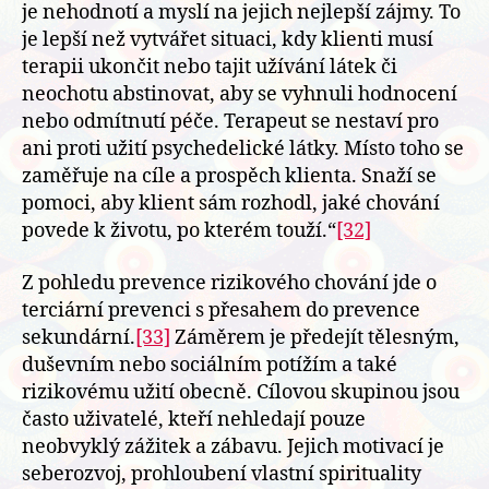
je nehodnotí a myslí na jejich nejlepší zájmy. To
je lepší než vytvářet situaci, kdy klienti musí
terapii ukončit nebo tajit užívání látek či
neochotu abstinovat, aby se vyhnuli hodnocení
nebo odmítnutí péče. Terapeut se nestaví pro
ani proti užití psychedelické látky. Místo toho se
zaměřuje na cíle a prospěch klienta. Snaží se
pomoci, aby klient sám rozhodl, jaké chování
povede k životu, po kterém touží.“
[32]
Z pohledu prevence rizikového chování jde o
terciární prevenci s přesahem do prevence
sekundární.
[33]
Záměrem je předejít tělesným,
duševním nebo sociálním potížím a také
rizikovému užití obecně. Cílovou skupinou jsou
často uživatelé, kteří nehledají pouze
neobvyklý zážitek a zábavu. Jejich motivací je
seberozvoj, prohloubení vlastní spirituality