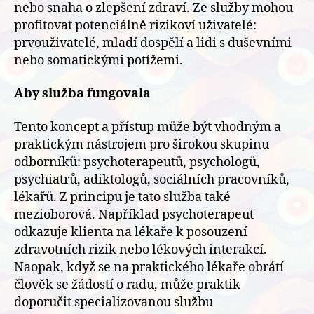
nebo snaha o zlepšení zdraví. Ze služby mohou
profitovat potenciálně rizikoví uživatelé:
prvouživatelé, mladí dospělí a lidi s duševními
nebo somatickými potížemi.
Aby služba fungovala
Tento koncept a přístup může být vhodným a
praktickým nástrojem pro širokou skupinu
odborníků: psychoterapeutů, psychologů,
psychiatrů, adiktologů, sociálních pracovníků,
lékařů. Z principu je tato služba také
mezioborová. Například psychoterapeut
odkazuje klienta na lékaře k posouzení
zdravotních rizik nebo lékových interakcí.
Naopak, když se na praktického lékaře obrátí
člověk se žádostí o radu, může praktik
doporučit specializovanou službu