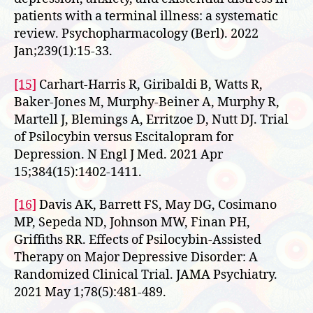
patients with a terminal illness: a systematic
review. Psychopharmacology (Berl). 2022
Jan;239(1):15-33.
[15]
Carhart-Harris R, Giribaldi B, Watts R,
Baker-Jones M, Murphy-Beiner A, Murphy R,
Martell J, Blemings A, Erritzoe D, Nutt DJ. Trial
of Psilocybin versus Escitalopram for
Depression. N Engl J Med. 2021 Apr
15;384(15):1402-1411.
[16]
Davis AK, Barrett FS, May DG, Cosimano
MP, Sepeda ND, Johnson MW, Finan PH,
Griffiths RR. Effects of Psilocybin-Assisted
Therapy on Major Depressive Disorder: A
Randomized Clinical Trial. JAMA Psychiatry.
2021 May 1;78(5):481-489.