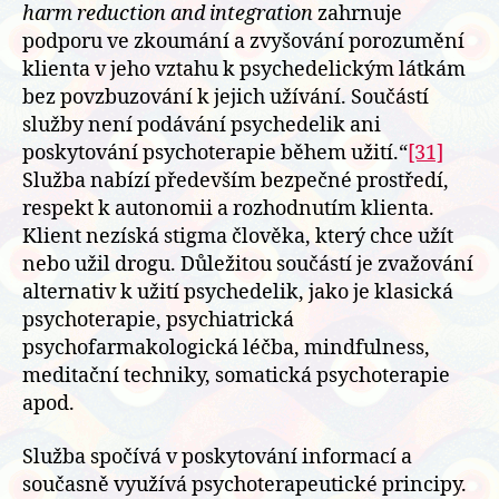
harm reduction and integration
zahrnuje
podporu ve zkoumání a zvyšování porozumění
klienta v jeho vztahu k psychedelickým látkám
bez povzbuzování k jejich užívání. Součástí
služby není podávání psychedelik ani
poskytování psychoterapie během užití.“
[31]
Služba nabízí především bezpečné prostředí,
respekt k autonomii a rozhodnutím klienta.
Klient nezíská stigma člověka, který chce užít
nebo užil drogu. Důležitou součástí je zvažování
alternativ k užití psychedelik, jako je klasická
psychoterapie, psychiatrická
psychofarmakologická léčba, mindfulness,
meditační techniky, somatická psychoterapie
apod.
Služba spočívá v poskytování informací a
současně využívá psychoterapeutické principy.