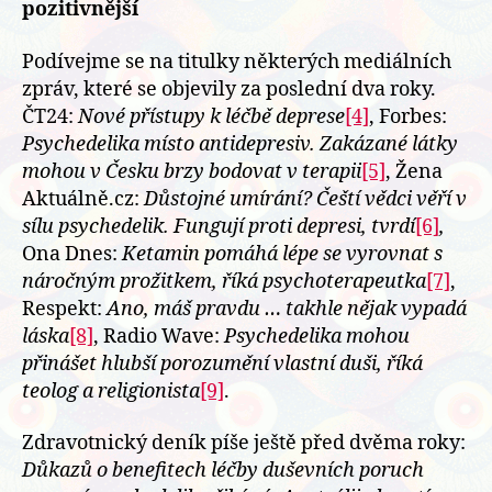
pozitivnější
Podívejme se na titulky některých mediálních
zpráv, které se objevily za poslední dva roky.
ČT24:
Nové přístupy k léčbě deprese
[4]
, Forbes:
Psychedelika místo antidepresiv. Zakázané látky
mohou v Česku brzy bodovat v terapii
[5]
, Žena
Aktuálně.cz:
Důstojné umírání? Čeští vědci věří v
sílu psychedelik. Fungují proti depresi, tvrdí
[6]
,
Ona Dnes:
Ketamin pomáhá lépe se vyrovnat s
náročným prožitkem, říká psychoterapeutka
[7]
,
Respekt:
Ano, máš pravdu … takhle nějak vypadá
láska
[8]
, Radio Wave:
Psychedelika mohou
přinášet hlubší porozumění vlastní duši, říká
teolog a religionista
[9]
.
Zdravotnický deník píše ještě před dvěma roky:
Důkazů o benefitech léčby duševních poruch