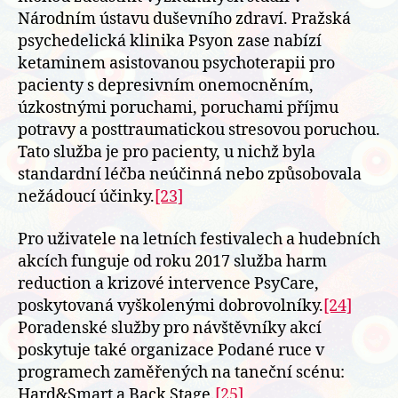
Národním ústavu duševního zdraví. Pražská
psychedelická klinika Psyon zase nabízí
ketaminem asistovanou psychoterapii pro
pacienty s depresivním onemocněním,
úzkostnými poruchami, poruchami příjmu
potravy a posttraumatickou stresovou poruchou.
Tato služba je pro pacienty, u nichž byla
standardní léčba neúčinná nebo způsobovala
nežádoucí účinky.
[23]
Pro uživatele na letních festivalech a hudebních
akcích funguje od roku 2017 služba harm
reduction a krizové intervence PsyCare,
poskytovaná vyškolenými dobrovolníky.
[24]
Poradenské služby pro návštěvníky akcí
poskytuje také organizace Podané ruce v
programech zaměřených na taneční scénu:
Hard&Smart a Back Stage.
[25]