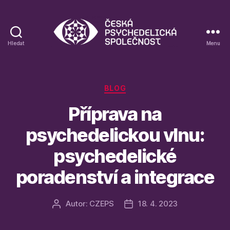
Hledat
Menu
Blog
České
psychedelické
společnosti
Rubriky
BLOG
Příprava na
psychedelickou vlnu:
psychedelické
poradenství a integrace
Autor:
CZEPS
18. 4. 2023
Autor
Datum
příspěvku
příspěvku