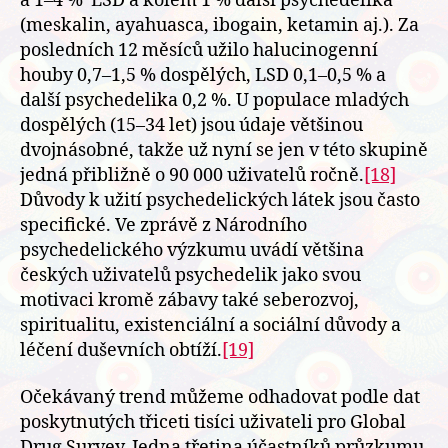
a 1–4 % LSD a kolem 1 % další psychedelika
(meskalin, ayahuasca, ibogain, ketamin aj.). Za
posledních 12 měsíců užilo halucinogenní
houby 0,7–1,5 % dospělých, LSD 0,1–0,5 % a
další psychedelika 0,2 %. U populace mladých
dospělých (15–34 let) jsou údaje většinou
dvojnásobné, takže už nyní se jen v této skupině
jedná přibližně o 90 000 uživatelů ročně.
[18]
Důvody k užití psychedelických látek jsou často
specifické. Ve zprávě z Národního
psychedelického výzkumu uvádí většina
českých uživatelů psychedelik jako svou
motivaci kromě zábavy také seberozvoj,
spiritualitu, existenciální a sociální důvody a
léčení duševních obtíží.
[19]
Očekávaný trend můžeme odhadovat podle dat
poskytnutých třiceti tisíci uživateli pro Global
Drug Survey. Jedna třetina účastníků průzkumu