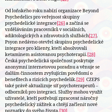
Od loňského roku nabízí organizace Beyond
Psychedelics pro veřejnost skupiny
psychedelické integrace
[26]
a začíná se
vzděláváním pracovníků v sociálních,
adiktologických a zdravotních službách
[27]
.
Psyon nedávno otevřel skupinu psychedelické
integrace pro klienty, kteří absolvovali
ketaminem asistovanou psychoterapii.
[28]
Česká psychedelická společnost poskytuje
anonymní internetovou poradnu a věnuje se
dalším činnostem zvyšujícím povědomí o
benefitech a rizicích psychedelik.
[29]
CZEPS
také právě aktualizuje síť psychoterapeutů –
odborníků pro integraci. Služby mohou využít
uživatelé, kteří potřebují zpracovat náročný
psychedelický zážitek a chtějí začlenit nové
poznatky do svého života.
[30]