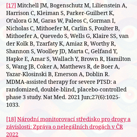
[17]
Mitchell JM, Bogenschutz M, Lilienstein A,
Harrison C, Kleiman S, Parker-Guilbert K,
Ot’alora G M, Garas W, Paleos C, Gorman I,
Nicholas C, Mithoefer M, Carlin S, Poulter B,
Mithoefer A, Quevedo S, Wells G, Klaire SS, van
der Kolk B, Tzarfaty K, Amiaz R, Worthy R,
Shannon S, Woolley JD, Marta C, Gelfand Y,
Hapke E, Amar S, Wallach Y, Brown R, Hamilton
S, Wang JB, Coker A, Matthews R, de Boer A,
Yazar-Klosinski B, Emerson A, Doblin R.
MDMA-assisted therapy for severe PTSD: a
randomized, double-blind, placebo-controlled
phase 3 study. Nat Med. 2021 Jun;27(6):1025-
1033.
[18]
Národní monitorovací středisko pro drogy a
závislosti: Zpráva o nelegálních drogách v ČR
2022