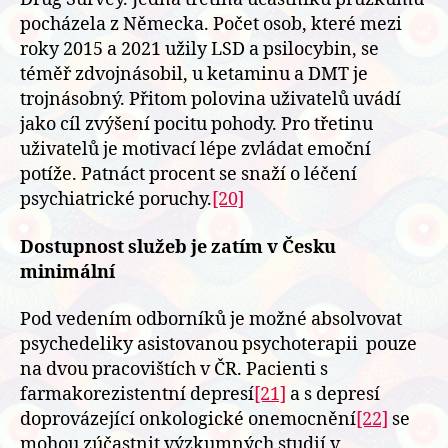
pocházela z Německa. Počet osob, které mezi
roky 2015 a 2021 užily LSD a psilocybin, se
téměř zdvojnásobil, u ketaminu a DMT je
trojnásobný. Přitom polovina uživatelů uvádí
jako cíl zvýšení pocitu pohody. Pro třetinu
uživatelů je motivací lépe zvládat emoční
potíže. Patnáct procent se snaží o léčení
psychiatrické poruchy.
[20]
Dostupnost služeb je zatím v Česku
minimální
Pod vedením odborníků je možné absolvovat
psychedeliky asistovanou psychoterapii pouze
na dvou pracovištích v ČR. Pacienti s
farmakorezistentní depresí
[21]
a s depresí
doprovázející onkologické onemocnění
[22]
se
mohou zúčastnit výzkumných studií v