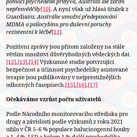
pomocí psychedelik přibývá, Austrálii ale zatím
nepřesvědčily
[10]
. A nyní však už hlásá titulek z
Guardianu:
Austrálie umožní předepisování
MDMA a psilocybinu pro duševní poruchy
rezistentní k léčbě
[11]
.
Pozitivní zprávy jsou přitom založeny na stále
větším množství důvěryhodných vědeckých dat.
[12]
,
[13]
,
[14]
Výzkumné studie potvrzující
bezpečnost a účinnost psychedeliky asistované
terapie jsou publikovány v nejprestižnějších
odborných časopisech.
[15]
,
[16]
,
[17]
Očekáváme vzrůst počtu uživatelů
Podle Národního monitorovacího střediska pro
drogy a závislosti podle výzkumů z roku 2021
užilo v ČR 5–6 % populace halucinogenní houby