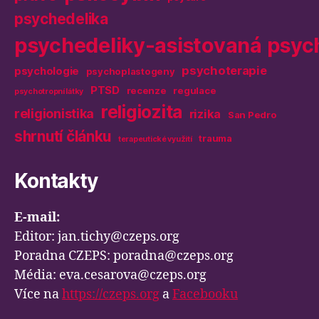
psychedelika
psychedeliky-asistovaná psyc
psychoterapie
psychologie
psychoplastogeny
PTSD
recenze
regulace
psychotropní látky
religiozita
religionistika
rizika
San Pedro
shrnutí článku
trauma
terapeutické využití
Kontakty
E-mail:
Editor: jan.tichy@czeps.org
Poradna CZEPS: poradna@czeps.org
Média: eva.cesarova@czeps.org
Více na
https://czeps.org
a
Facebooku