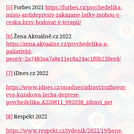
[5]
Forbes 2021
https://forbes.cz/psychedelika-
misto-antidepresiv-zakazane-latky-mohou-v-
cesku-brzy-bodovat-v-terapii/
[6]
Žena Aktuálně.cz 2022
https://zena.aktualne.cz/psychedelika-a-
paliativni-
pece/r~2a7483aa7a8e11ec8a24ac1f6b220ee8/
[7]
iDnes.cz 2022
https://www.idnes.cz/onadnes/zdravi/rozhovor-
eva-kozakova-lecba-deprese-
psychedelika.A220811_092038_zdravi_pet
[8]
Respekt 2022
https://www.respekt.cz/tydenik/2022/19/bene-