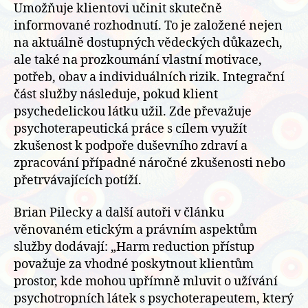
Umožňuje klientovi učinit skutečně
informované rozhodnutí. To je založené nejen
na aktuálně dostupných vědeckých důkazech,
ale také na prozkoumání vlastní motivace,
potřeb, obav a individuálních rizik. Integrační
část služby následuje, pokud klient
psychedelickou látku užil. Zde převažuje
psychoterapeutická práce s cílem využít
zkušenost k podpoře duševního zdraví a
zpracování případné náročné zkušenosti nebo
přetrvávajících potíží.
Brian Pilecky a další autoři v článku
věnovaném etickým a právním aspektům
služby dodávají: „Harm reduction přístup
považuje za vhodné poskytnout klientům
prostor, kde mohou upřímně mluvit o užívání
psychotropních látek s psychoterapeutem, který