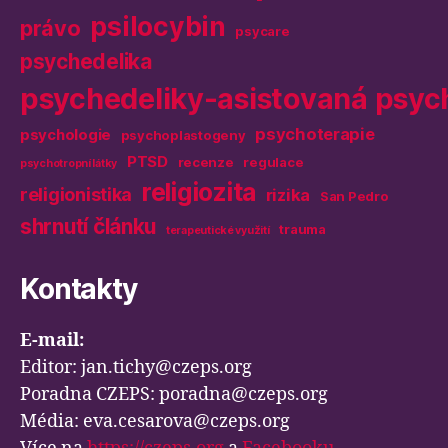
psilocybin
právo
psycare
psychedelika
psychedeliky-asistovaná psyc
psychoterapie
psychologie
psychoplastogeny
PTSD
recenze
regulace
psychotropní látky
religiozita
religionistika
rizika
San Pedro
shrnutí článku
trauma
terapeutické využití
Kontakty
E-mail:
Editor: jan.tichy@czeps.org
Poradna CZEPS: poradna@czeps.org
Média: eva.cesarova@czeps.org