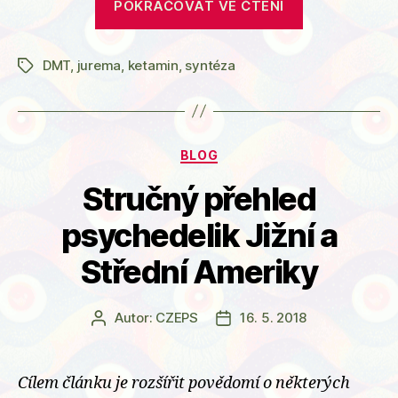
POKRAČOVAT VE ČTENÍ
ketaminu
v
DMT
,
jurema
,
ketamin
,
syntéza
přírodě“
Štítky
Rubriky
BLOG
Stručný přehled
psychedelik Jižní a
Střední Ameriky
Autor:
CZEPS
16. 5. 2018
Autor
Datum
příspěvku
příspěvku
Cílem článku je rozšířit povědomí o některých