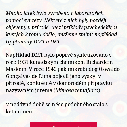
Mnoho látek bylo vyrobeno v laboratořích
pomocí syntézy. Některé z nich byly později
objeveny v přírodě. Mezi příklady psychedelik, u
kterých k tomu došlo, můžeme zmínit například
tryptaminy DMT a DET.
Například DMT bylo poprvé syntetizováno v
roce 1931 kanadským chemikem Richardem
Maskem. V roce 1946 pak mikrobiolog Oswaldo
Gonçalves de Lima objevil jeho výskyt v
přírodě, konkrétně v domorodém přípravku
nazývaném jurema (
Mimosa tenuiflora
).
V nedávné době se něco podobného stalo s
ketaminem.
„Objev