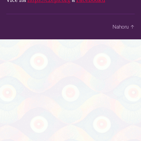
Více na
https://czeps.org
a
Facebooku
Nahoru
↑