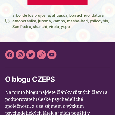
přehled
psychedelik
árbol de los brujos
,
ayahuasca
,
borrachero
Jižní
,
datura
,
etnobotanika
,
jurema
,
kambo
,
masha-hari
,
psilocybin
,
Štítky
a
San Pedro
,
shanshi
,
virola
,
yopo
Střední
Ameriky“
Facebook
Instagram
Twitter
Slideslive
Youtube
O blogu CZEPS
Na tomto blogu najdete články různých členů a
podporovatelů České psychedelické
společnosti, z.s se zájmem o výzkum
psychedelických látek a jejich použití v