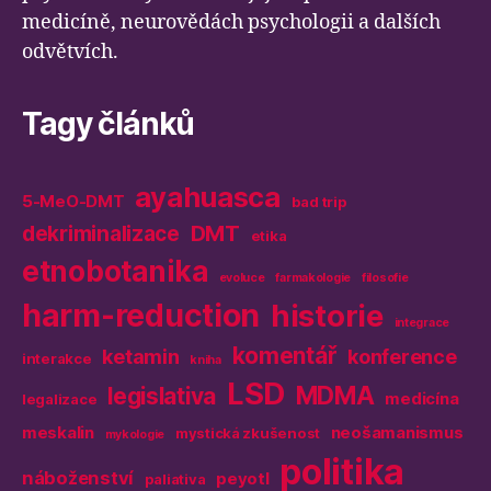
medicíně, neurovědách psychologii a dalších
odvětvích.
Tagy článků
ayahuasca
5-MeO-DMT
bad trip
DMT
dekriminalizace
etika
etnobotanika
evoluce
farmakologie
filosofie
harm-reduction
historie
integrace
komentář
ketamin
konference
interakce
kniha
LSD
MDMA
legislativa
medicína
legalizace
meskalin
neošamanismus
mystická zkušenost
mykologie
politika
náboženství
peyotl
paliativa