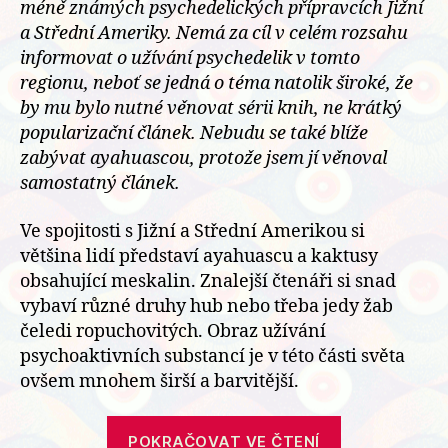
méně známých psychedelických přípravcích Jižní
a Střední Ameriky. Nemá za cíl v celém rozsahu
informovat o užívání psychedelik v tomto
regionu, neboť se jedná o téma natolik široké, že
by mu bylo nutné věnovat sérii knih, ne krátký
popularizační článek. Nebudu se také blíže
zabývat ayahuascou, protože jsem jí věnoval
samostatný článek.
Ve spojitosti s Jižní a Střední Amerikou si
většina lidí představí ayahuascu a kaktusy
obsahující meskalin. Znalejší čtenáři si snad
vybaví různé druhy hub nebo třeba jedy žab
čeledi ropuchovitých. Obraz užívání
psychoaktivních substancí je v této části světa
ovšem mnohem širší a barvitější.
„Stručný
POKRAČOVAT VE ČTENÍ