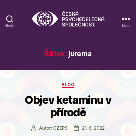
Hledat
Menu
Blog
České
psychedelické
společnosti
Štítek:
jurema
Rubriky
BLOG
Objev ketaminu v
přírodě
Autor:
CZEPS
21. 6. 2022
Autor
Datum
příspěvku
příspěvku