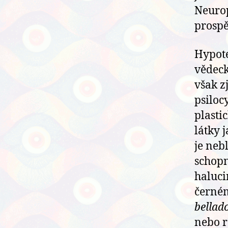
Neurop
prospě
Hypoté
vědeck
však zj
psiloc
plasti
látky 
je neb
schopn
haluci
černém
bellad
nebo r