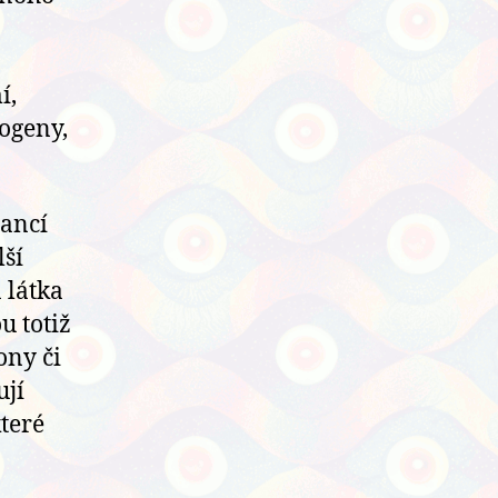
í,
ogeny,
tancí
ší
 látka
u totiž
ony či
ují
které