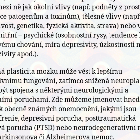
mezi ně jak okolní vlivy (např. podněty z prost
ce patogenům a toxinům), tělesné vlivy (např. 
vost, genetika, fyzická aktivita, strava) nebo 
nitřní – psychické (osobnostní rysy, tendence 
vému chování, míra depresivity, úzkostnosti 
ivity apod.).
á plasticita mozku může vést k lepšímu
ivnímu fungování, zatímco snížená neuroplas
ýt spojena s některými neurologickými a
ními poruchami. Zde můžeme jmenovat hned
k obecně známých onemocnění, jakými jsou
frenie, depresivní porucha, posttraumatická
vá porucha (PTSD) nebo neurodegenerativní
arkinsonova či Alzheimerova nemoc.