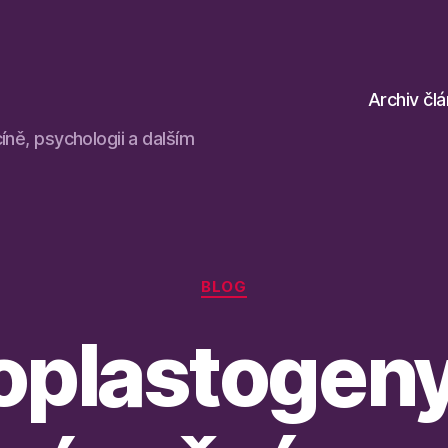
Archiv čl
íně, psychologii a dalším
Rubriky
BLOG
plastogeny: