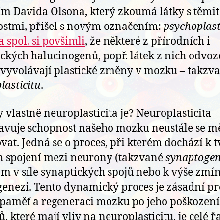
m Davida Olsona, který zkoumá látky s těmit
ostmi, přišel s novým označením:
psychoplast
 spol. si
povšimli
, že některé z přírodních i
ických halucinogenů, popř. látek z nich odvo
vyvolávají plastické změny v mozku – takzv
lasticitu
.
y vlastně neuroplasticita je? Neuroplasticita
avuje schopnost našeho mozku neustále se mě
vat. Jedná se o proces, při kterém dochází k 
 spojení mezi neurony (takzvané
synaptogen
 v síle synaptických spojů nebo k výše zmí
enezi. Tento dynamický proces je zásadní pr
 paměť a regeneraci mozku po jeho poškození
ů, které mají vliv na neuroplasticitu, je celé ř