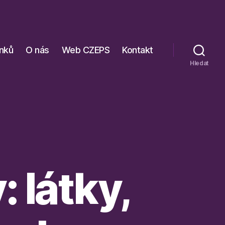
ánků
O nás
Web CZEPS
Kontakt
Hledat
 látky,