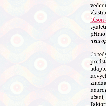
vedení
vlastn
Olson a
syntet
přímo 
neurop
Co ted
předst
adapto
nových
změnám
neurog
učení,
Faktor