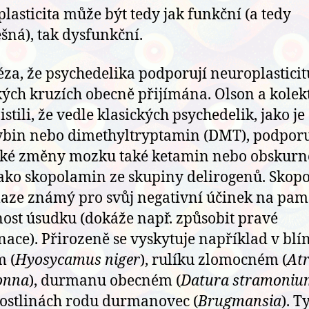
lasticita může být tedy jak funkční (a tedy
šná), tak dysfunkční.
za, že psychedelika podporují neuroplasticitu
ých kruzích obecně přijímána. Olson a kolek
istili, že vedle klasických psychedelik, jako je
ybin nebo dimethyltryptamin (DMT), podporu
cké změny mozku také ketamin nebo obskurně
jako skopolamin ze skupiny delirogenů. Skop
laze známý pro svůj negativní účinek na pam
ost úsudku (dokáže např. způsobit pravé
nace). Přirozeně se vyskytuje například v blí
 (
Hyosycamus niger
), rulíku zlomocném (
At
onna
), durmanu obecném (
Datura stramoniu
ostlinách rodu durmanovec (
Brugmansia
). T