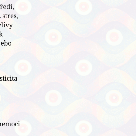
ředí,
stres,
vlivy
k
nebo
ticita
 nemoci