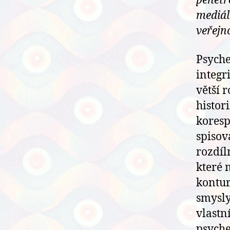
penetr
mediál
veřejno
Psyche
integr
větší 
histor
kores
spisov
rozdíl
které 
kontur
smysly
vlastn
psyche