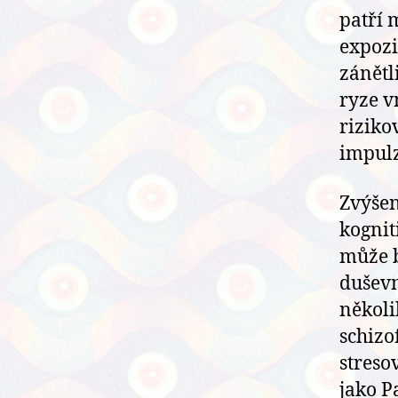
patří 
expozi
zánětli
ryze v
riziko
impulz
Zvýšen
kognit
může b
dušev
několi
schizo
streso
jako P