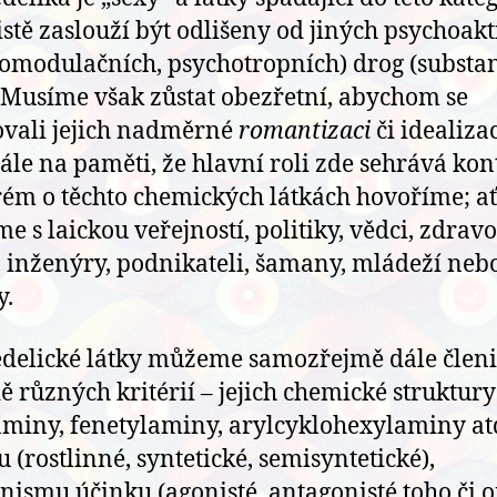
jistě zaslouží být odlišeny od jiných psychoak
omodulačních, psychotropních) drog (substan
. Musíme však zůstat obezřetní, abychom se
vali jejich nadměrné
romantizaci
či idealizac
tále na paměti, že hlavní roli zde sehrává kon
rém o těchto chemických látkách hovoříme; ať
e s laickou veřejností, politiky, vědci, zdravo
i, inženýry, podnikateli, šamany, mládeží neb
y.
delické látky můžeme samozřejmě dále členi
ě různých kritérií – jejich chemické struktury
aminy, fenetylaminy, arylcyklohexylaminy at
 (rostlinné, syntetické, semisyntetické),
ismu účinku (agonisté, antagonisté toho či 