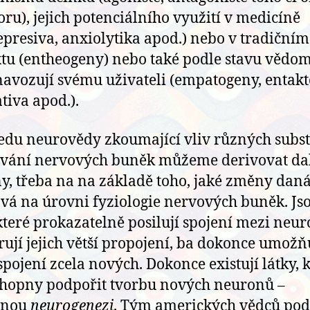
oru), jejich potenciálního využití v medicíně
epresiva, anxiolytika apod.) nebo v tradičním
tu (entheogeny) nebo také podle stavu vědom
navozují svému uživateli (empatogeny, entakt
ativa apod.).
edu neurovědy zkoumající vliv různých subs
vání nervových buněk můžeme derivovat dal
y, třeba na na základě toho, jaké změny daná
vá na úrovni fyziologie nervových buněk. Jso
 které prokazatelně posilují spojení mezi neur
ují jejich větší propojení, ba dokonce umožň
spojení zcela nových. Dokonce existují látky, 
chopny podpořit tvorbu nových neuronů –
anou
neurogenezi
. Tým amerických vědců pod