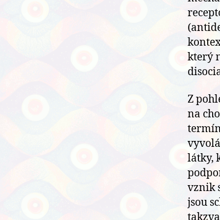
recept
(antid
kontex
který 
disoci
Z pohl
na cho
termín
vyvolá
látky,
podpor
vznik 
jsou s
takzv