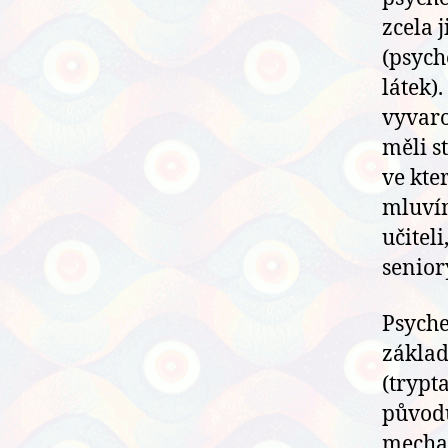
zcela 
(psych
látek)
vyvaro
měli s
ve kte
mluvím
učitel
senior
Psyche
základ
(trypt
původu
mechan