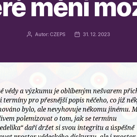
eré mění mo
Autor:
CZEPS
31. 12. 2023
Autor
Datum
příspěvku
příspěvku
tě vědy a výzkumu je oblíbeným nešvarem přic
 termíny pro přesnější popis něčeho, co již n
ováno bylo, ale nevyhovuje někomu jinému.
divem polemizovat o tom, jak se termínu
edelika“ daří držet si svou integritu a úspěšně