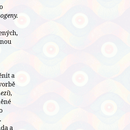
o
ogeny.
zených,
anou
nit a
tvorbě
ezi
),
něné
o
.
ada a