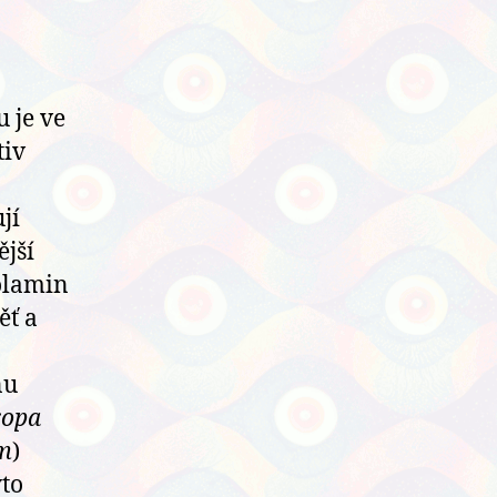
 je ve
tiv
jí
jší
olamin
ěť a
nu
ropa
m
)
yto