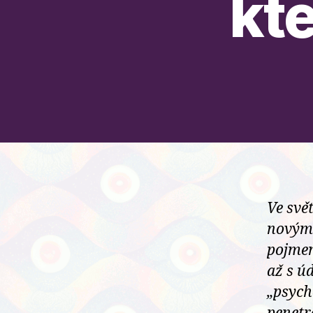
kt
Ve svě
novými
pojmen
až s ú
„psych