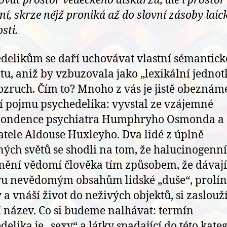
ovat prostor vědeckého diskurzu, ale i prostor
ní, skrze nějž proniká až do slovní zásoby laic
sti.
delikům se daří uchovávat vlastní sémantic
itu, aniž by vzbuzovala jako „lexikální jednot
rozruch. Čím to? Mnoho z vás je jistě obeznám
ií pojmu psychedelika: vyvstal ze vzájemné
pondence psychiatra Humphryho Osmonda a
atele Aldouse Huxleyho. Dva lidé z úplně
ných světů se shodli na tom, že halucinogenní 
mění vědomí člověka tím způsobem, že dávají
u nevědomým obsahům lidské „duše“, prolín
 a vnáší život do neživých objektů, si zaslouž
í název. Co si budeme nalhávat: termín
delika je „sexy“ a látky spadající do této kateg