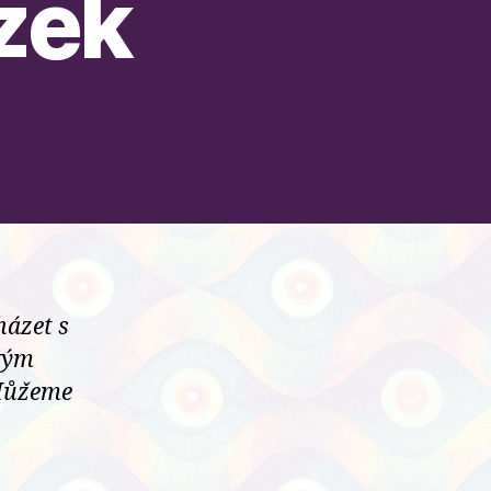
zek
házet s
ěkým
 Můžeme