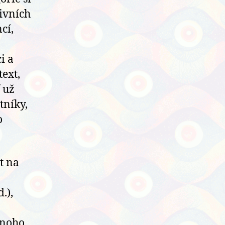
tivních
cí,
i a
text,
 už
tníky,
o
t na
d.),
onoho