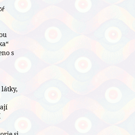
ké
kou
ka“
eno s
látky,
ají
í
orie si