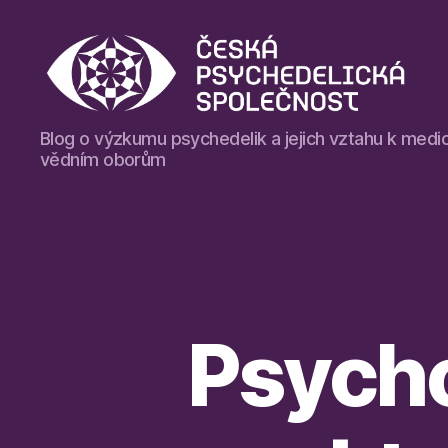
Blog
Blog o výzkumu psychedelik a jejich vztahu k medic
České
vědním oborům
psychedelické
společnosti
Psycho