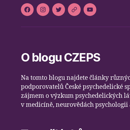
Facebook
Instagram
Twitter
Slideslive
Youtube
O blogu CZEPS
Na tomto blogu najdete články různýc
podporovatelů České psychedelické spo
zájmem o výzkum psychedelických láte
v medicíně, neurovědách psychologii a