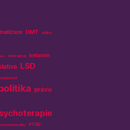
DMT
inalizace
etika
ketamin
interakce
ace
LSD
slativa
kušenost
politika
právo
sychoterapie
PTSD
sychotropní látky