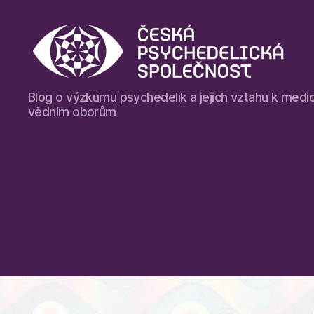
Blog
Blog o výzkumu psychedelik a jejich vztahu k medic
České
vědním oborům
psychedelické
společnosti