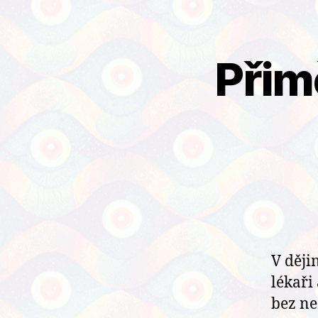
Přim
V ději
lékaři
bez ne