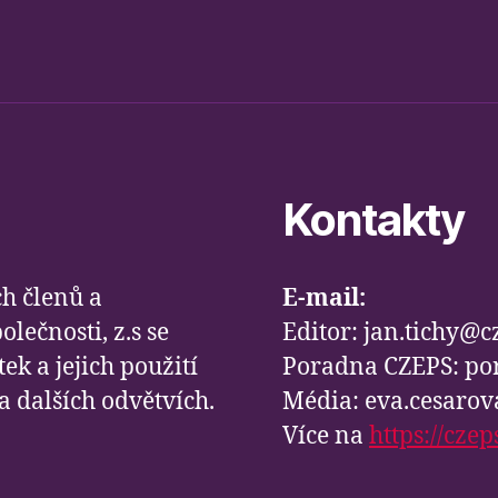
Kontakty
h členů a
E-mail:
lečnosti, z.s se
Editor: jan.tichy@c
k a jejich použití
Poradna CZEPS: po
 dalších odvětvích.
Média: eva.cesaro
Více na
https://czep