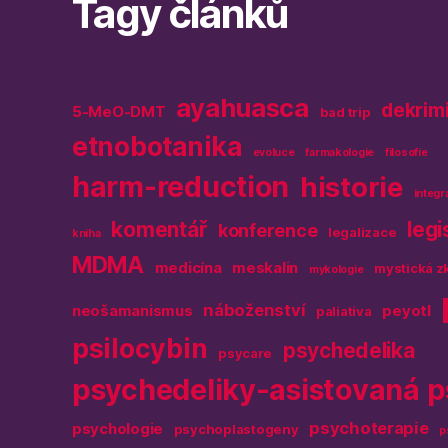
Tagy článků
ayahuasca
dekrim
5-MeO-DMT
bad trip
etnobotanika
evoluce
farmakologie
filosofie
harm-reduction
historie
integr
komentář
legi
konference
legalizace
kniha
MDMA
medicína
meskalin
mystická z
mykologie
náboženství
neošamanismus
peyotl
paliativa
psilocybin
psychedelika
psycare
psychedeliky-asistovaná p
psychoterapie
psychologie
psychoplastogeny
p