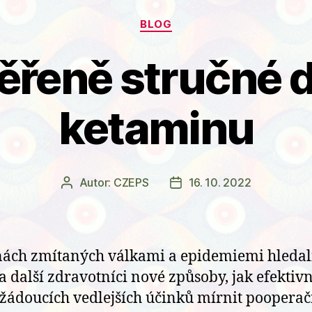
Rubriky
BLOG
ěřeně stručné d
ketaminu
Autor:
CZEPS
16. 10. 2022
Autor
Datum
příspěvku
příspěvku
nách zmítaných válkami a epidemiemi hledal
 a další zdravotníci nové způsoby, jak efektiv
žádoucích vedlejších účinků mírnit pooperač