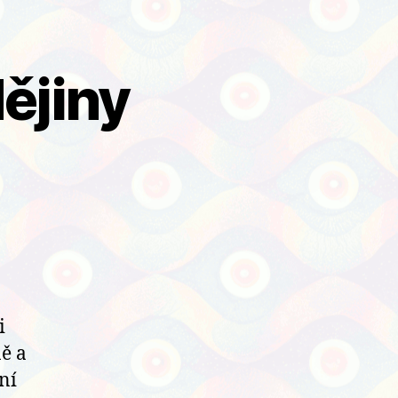
ějiny
i
ně a
ní