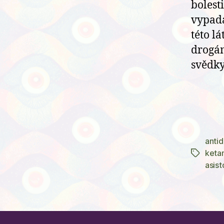
bolest
vypada
této l
drogám
svědky
antid
keta
Štítky
asis