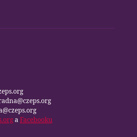
zeps.org
radna@czeps.org
va@czeps.org
s.org
a
Facebooku