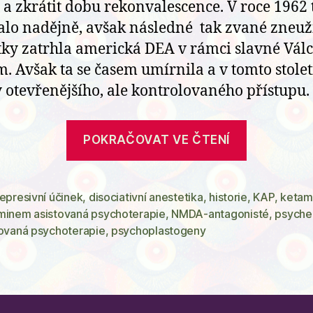
i a zkrátit dobu rekonvalescence. V roce 1962 
lo nadějně, avšak následné tak zvané zneuž
átky zatrhla americká DEA v rámci slavné Válc
. Avšak ta se časem umírnila a v tomto stolet
 otevřenějšího, ale kontrolovaného přístupu.
„Přiměře
POKRAČOVAT VE ČTENÍ
stručné
dějiny
ketaminu
epresivní účinek
,
disociativní anestetika
,
historie
,
KAP
,
ketam
minem asistovaná psychoterapie
,
NMDA-antagonisté
,
psyche
tovaná psychoterapie
,
psychoplastogeny