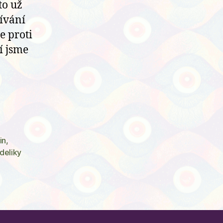
to už
ívání
e proti
í jsme
ně
“
in
,
deliky